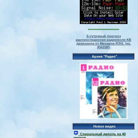
=================
5-суточный прогноз
распространения радиоволн КВ
диапазона от Михаила R3VL (ex.
RA0SR)
Архив "Радио"
Новое видео
Спиральный диполь на 40
метров