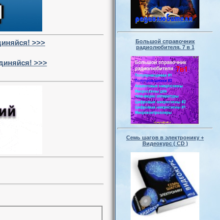
иняйся! >>>
Большой справочник
радиолюбителя. 7 в 1
диняйся! >>>
Семь шагов в электронику +
Видеокурс ( CD )