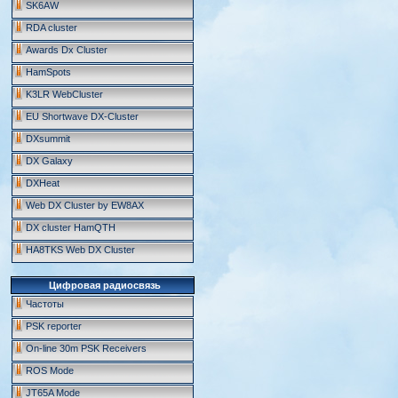
SK6AW
RDA cluster
Awards Dx Cluster
HamSpots
K3LR WebCluster
EU Shortwave DX-Cluster
DXsummit
DX Galaxy
DXHeat
Web DX Cluster by EW8AX
DX cluster HamQTH
HA8TKS Web DX Cluster
Цифровая радиосвязь
Частоты
PSK reporter
On-line 30m PSK Receivers
ROS Mode
JT65A Mode