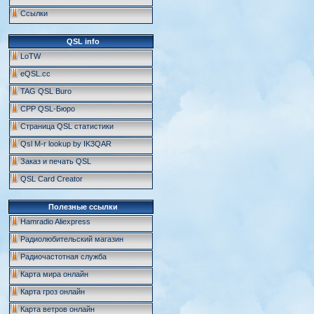
Ссылки
QSL info
LoTW
eQSL.cc
TAG QSL Buro
СРР QSL-Бюро
Страница QSL статистики
Qsl M-r lookup by IK3QAR
Заказ и печать QSL
QSL Card Creator
Полезные ссылки
Hamradio Aliexpress
Радиолюбительский магазин
Радиочастотная служба
Карта мира онлайн
Карта гроз онлайн
Карта ветров онлайн