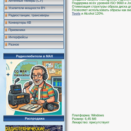
Антенные тюнеры (СУ)
Поддержка всех уровней ISO 9660 и Joli
Отимизация структуры образа диска д
Усилители мощности ВЧ
Позволяет использовать образы как в
Tools
и Alcohol 120%.
Радиостанции, трансиверы
Конвертеры КВ
Приемники
Интерфейсы
Разное
Радиолюбители в MAX
Платформа: Windows
Распродажа
Размер: 6,45 Мб
Лекарство: присутствует