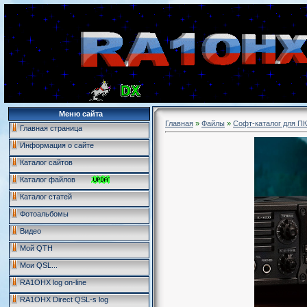
Меню сайта
Главная
»
Файлы
»
Софт-каталог для ПК
Главная страница
Информация о сайте
Каталог сайтов
Каталог файлов
Каталог статей
Фотоальбомы
Видео
Мой QTH
Мои QSL...
RA1OHX log on-line
RA1OHX Direct QSL-s log