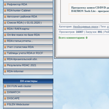
Рефлектор RDA
Программа записи CD/DVD-ди
RDA hunter Cabinet
DAEMON Tools Lite - програм
Автозачет районов RDA
Список RDA ( c 01.01.2020 )
Категория
:
Необходимые проги
|
Теги
:
о
RDA / RAFA карты
Просмотров
:
16087
|
Загрузок
:
891
|
Рей
On-line поиск по базе RDA
Всего комментариев
:
0
RDA статьи,отчеты...
Учет статистики RDA
Таблицы учета RDA от R1CF
RDA Архангельской обл.
Результаты RDAC 2021
RDA-Informer
DX кластеры
DX FUN web cluster
DXWATCH
DXSCAPE
F5LEN Webcluster