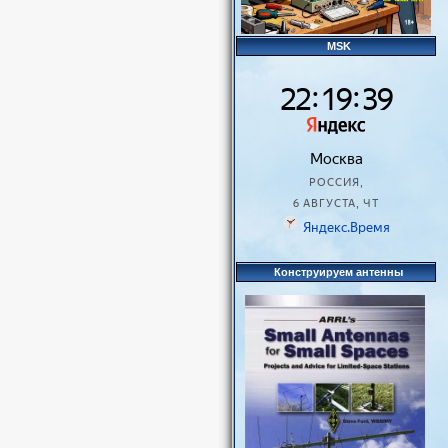
MSK
Конструируем антенны