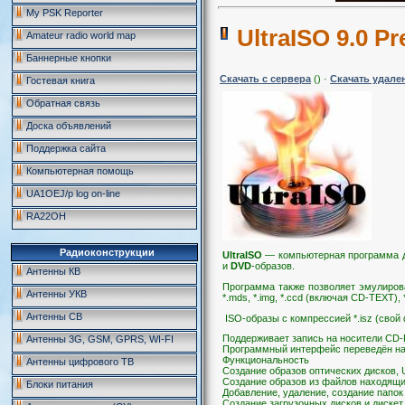
My PSK Reporter
UltraISO 9.0 P
Amateur radio world map
Баннерные кнопки
Скачать с сервера
() ·
Скачать удале
Гостевая книга
Обратная связь
Доска объявлений
Поддержка сайта
Компьютерная помощь
UA1OEJ/p log on-line
RA22OH
Радиоконструкции
UltraISO
— компьютерная программа
и
DVD
-образов.
Антенны КВ
Программа также позволяет эмулироват
Антенны УКВ
*.mds, *.img, *.ccd (включая CD-TEXT), *.sub, 
Антенны CB
ISO-образы с компрессией *.isz (свой 
Поддерживает запись на носители CD
Антенны 3G, GSM, GPRS, WI-FI
Программный интерфейс переведён на 
Функциональность
Антенны цифрового ТВ
Создание образов оптических дисков,
Создание образов из файлов находящи
Блоки питания
Добавление, удаление, создание папок
Создание загрузочных дисков и дискет.