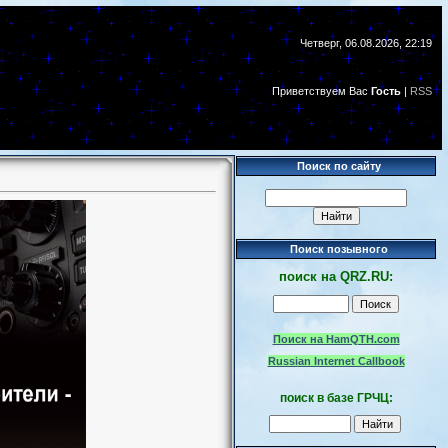
Четверг, 06.08.2026, 22:19
Приветствуем Вас
Гость
|
RSS
Поиск по сайту
Поиск позывного
поиск
на
QRZ.RU:
Поиск на HamQTH.com
Russian Internet Callbook
поиск в базе ГРЧЦ: