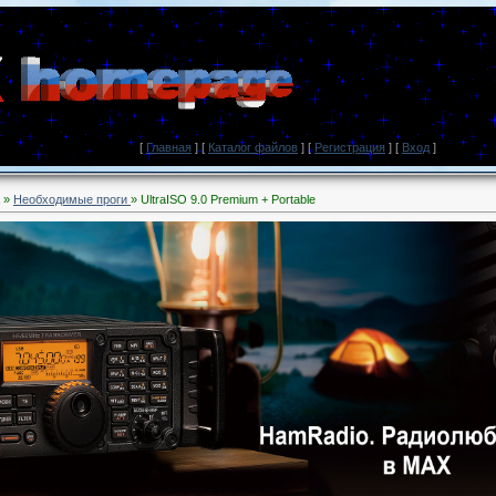
[
Главная
] [
Каталог файлов
] [
Регистрация
] [
Вход
]
»
Необходимые проги
» UltraISO 9.0 Premium + Portable