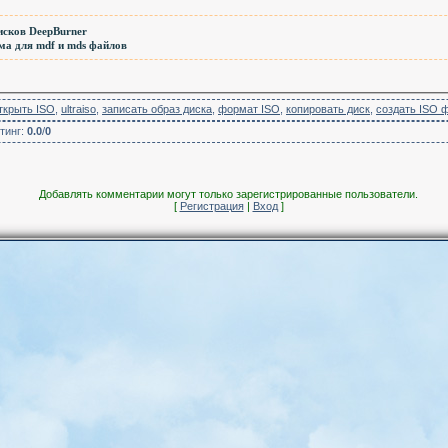
сков DeepBurner
ма для mdf и mds файлов
ткрыть ISO
,
ultraiso
,
записать образ диска
,
формат ISO
,
копировать диск
,
создать ISO 
тинг
:
0.0
/
0
Добавлять комментарии могут только зарегистрированные пользователи.
[
Регистрация
|
Вход
]