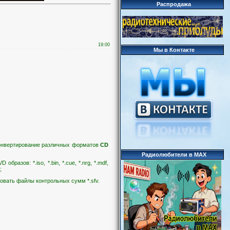
Распродажа
19:00
Мы в Контакте
конвертирование различных форматов
CD
Радиолюбители в MAX
зов: *.iso, *.bin, *.cue, *.nrg, *.mdf,
o;
ировать файлы контрольных сумм *.sfv.