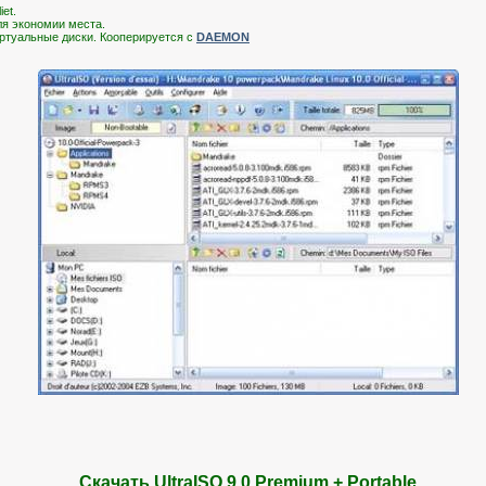
et.
ля экономии места.
иртуальные диски. Кооперируется с
DAEMON
Скачать UltraISO 9.0 Premium + Portable