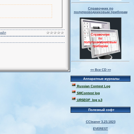
Справочник по
полупроводниковым приборам
файл
<< Все CD >>
Аппаратные журналы
Russian Contest Log
5MContest log
UR5EQF_log v.3
Полезный софт
CCleaner 3.23.1823
EVEREST