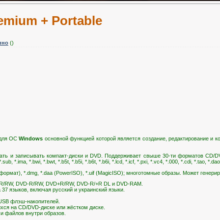
remium + Portable
нно
()
 для ОС
Windows
основной функцией которой является создание, редактирование и 
ь и записывать компакт-диски и DVD. Поддерживает свыше 30-ти форматов CD/DVD обра
*.ima, *.bwi, *.bwt, *.b5t, *.b5i, *.b6t, *.b6i, *.lcd, *.icf, *.pxi, *.vc4, *.000, *.cdi, *.tao, *.da
формат), *.dmg, *.daa (PowerISO), *.uif (MagicISO); многотомные образы. Может генер
-R/RW, DVD-R/RW, DVD+R/RW, DVD-R/+R DL и DVD-RAM.
37 языков, включая русский и украинский языки.
 USB флэш-накопителей.
хся на CD/DVD-диске или жёстком диске.
 и файлов внутри образов.