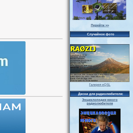
Перейти >>
Случайное фото
Галерея eQSL
Диски для радиолюбителя:
Энциклопедия юного
радиолюбителя