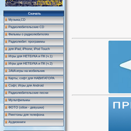
Скачать
Музыка,CD
Радиолюбительские CD
Фильмы о радиолюбителях
Радиолюбит. программы
для iPad, iPhone, iPod Touch
Игры для НЕТБУКА и ПК (ч.1)
Игры для НЕТБУКА и ПК (ч.2)
JAVA игры на мобильник
Карты, софт для НАВИГАТОРА
Софт, Игры для Android
Радиолюбительские песни
Мультфильмы
ФОТО (обои - девушки)
Рингтоны для телефона
Аудиокниги