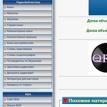
Радиобиблиотека
Книги
Мануалы
Журналы
Доска объ
Справочники
Доска объя
Компьютерные книги
Компьютерные журналы
Книги автолюбителям
Схемы трансиверов
Схемы осциллографов
Путеводитель по Журналам
Цоколевка радиоламп
Даташиты радиоламп
Литература для мастеров
Анекдоты от Сереги
RDA
Сайт RDA
Форум RDA