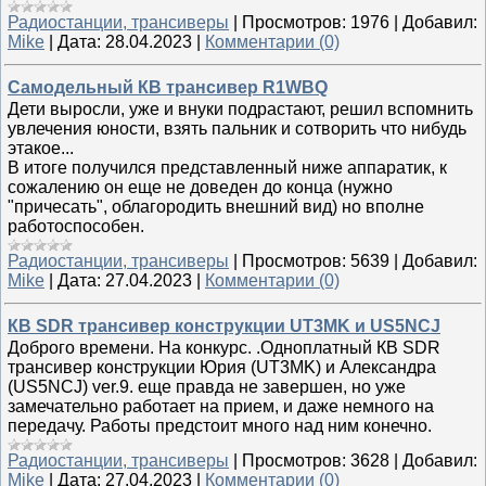
Радиостанции, трансиверы
|
Просмотров:
1976
|
Добавил:
Mike
|
Дата:
28.04.2023
|
Комментарии (0)
Самодельный КВ трансивер R1WBQ
Дети выросли, уже и внуки подрастают, решил вспомнить
увлечения юности, взять пальник и сотворить что нибудь
этакое...
В итоге получился представленный ниже аппаратик, к
сожалению он еще не доведен до конца (нужно
"причесать", облагородить внешний вид) но вполне
работоспособен.
Радиостанции, трансиверы
|
Просмотров:
5639
|
Добавил:
Mike
|
Дата:
27.04.2023
|
Комментарии (0)
КВ SDR трансивер конструкции UT3MK и US5NCJ
Доброго времени. На конкурс. .Одноплатный КВ SDR
трансивер конструкции Юрия (UT3MK) и Александра
(US5NCJ) ver.9. еще правда не завершен, но уже
замечательно работает на прием, и даже немного на
передачу. Работы предстоит много над ним конечно.
Радиостанции, трансиверы
|
Просмотров:
3628
|
Добавил:
Mike
|
Дата:
27.04.2023
|
Комментарии (0)