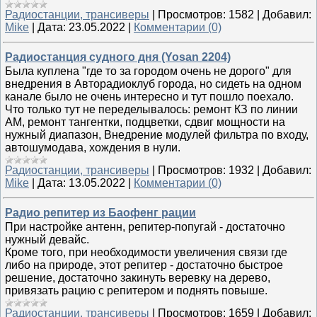
Радиостанции, трансиверы
|
Просмотров:
1582
|
Добавил:
Mike
|
Дата:
23.05.2022
|
Комментарии (0)
Радиостанция судного дня (Yosan 2204)
Была куплена "где то за городом очень не дорого" для
внедрения в Авторадиоклуб города, но сидеть на одном
канале было не очень интересно и тут пошло поехало.
Что только тут не переделывалось: ремонт КЗ по линии
АМ, ремонт тангентки, подцветки, сдвиг мощности на
нужный диапазон, Внедрение модулей фильтра по входу,
автошумодава, хождения в нули.
Радиостанции, трансиверы
|
Просмотров:
1932
|
Добавил:
Mike
|
Дата:
13.05.2022
|
Комментарии (0)
Радио репитер из Баофенг рации
При настройке антенн, репитер-попугай - достаточно
нужный девайс.
Кроме того, при необходимости увеличения связи где
либо на природе, этот репитер - достаточно быстрое
решение, достаточно закинуть веревку на дерево,
привязать рацию с репитером и поднять повыше.
Радиостанции, трансиверы
|
Просмотров:
1659
|
Добавил: