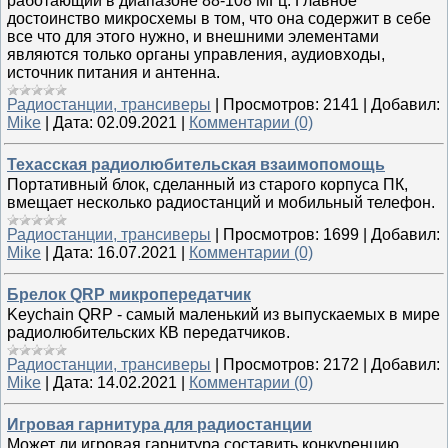
работающий в диапазоне 88-108 МГц. Главное
достоинство микросхемы в том, что она содержит в себе
все что для этого нужно, и внешними элементами
являются только органы управления, аудиовходы,
источник питания и антенна.
Радиостанции, трансиверы
|
Просмотров:
2141
|
Добавил:
Mike
|
Дата:
02.09.2021
|
Комментарии (0)
Техасская радиолюбительская взаимопомощь
Портативный блок, сделанный из старого корпуса ПК,
вмещает несколько радиостанций и мобильный телефон.
Радиостанции, трансиверы
|
Просмотров:
1699
|
Добавил:
Mike
|
Дата:
16.07.2021
|
Комментарии (0)
Брелок QRP микропередатчик
Keychain QRP - самый маленький из выпускаемых в мире
радиолюбительских КВ передатчиков.
Радиостанции, трансиверы
|
Просмотров:
2172
|
Добавил:
Mike
|
Дата:
14.02.2021
|
Комментарии (0)
Игровая гарнитура для радиостанции
Может ли игровая гарнитура составить конкуренцию