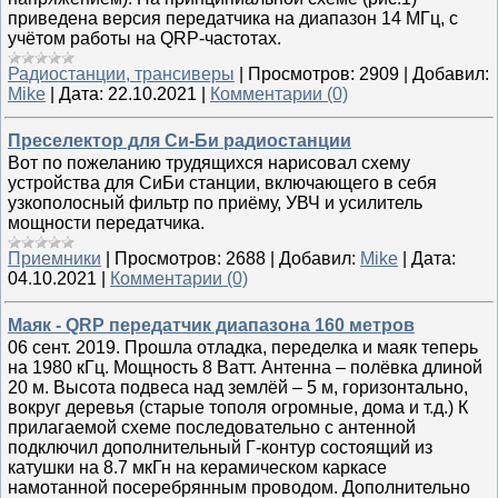
приведена версия передатчика на диапазон 14 МГц, с
учётом работы на QRP-частотах.
Радиостанции, трансиверы
|
Просмотров:
2909
|
Добавил:
Mike
|
Дата:
22.10.2021
|
Комментарии (0)
Преселектор для Си-Би радиостанции
Вот по пожеланию трудящихся нарисовал схему
устройства для СиБи станции, включающего в себя
узкополосный фильтр по приёму, УВЧ и усилитель
мощности передатчика.
Приемники
|
Просмотров:
2688
|
Добавил:
Mike
|
Дата:
04.10.2021
|
Комментарии (0)
Маяк - QRP передатчик диапазона 160 метров
06 сент. 2019. Прошла отладка, переделка и маяк теперь
на 1980 кГц. Мощность 8 Ватт. Антенна – полёвка длиной
20 м. Высота подвеса над землёй – 5 м, горизонтально,
вокруг деревья (старые тополя огромные, дома и т.д.) К
прилагаемой схеме последовательно с антенной
подключил дополнительный Г-контур состоящий из
катушки на 8.7 мкГн на керамическом каркасе
намотанной посеребрянным проводом. Дополнительно