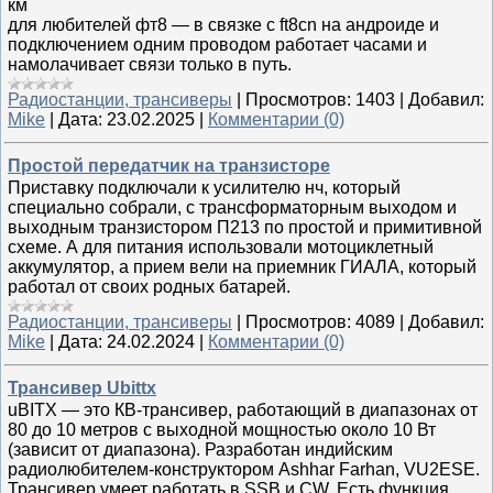
км
для любителей фт8 — в связке с ft8cn на андроиде и
подключением одним проводом работает часами и
намолачивает связи только в путь.
Радиостанции, трансиверы
|
Просмотров:
1403
|
Добавил:
Mike
|
Дата:
23.02.2025
|
Комментарии (0)
Простой передатчик на транзисторе
Приставку подключали к усилителю нч, который
специально собрали, с трансформаторным выходом и
выходным транзистором П213 по простой и примитивной
схеме. А для питания использовали мотоциклетный
аккумулятор, а прием вели на приемник ГИАЛА, который
работал от своих родных батарей.
Радиостанции, трансиверы
|
Просмотров:
4089
|
Добавил:
Mike
|
Дата:
24.02.2024
|
Комментарии (0)
Трансивер Ubittx
uBITX — это КВ-трансивер, работающий в диапазонах от
80 до 10 метров с выходной мощностью около 10 Вт
(зависит от диапазона). Разработан индийским
радиолюбителем-конструктором Ashhar Farhan, VU2ESE.
Трансивер умеет работать в SSB и CW. Есть функция...