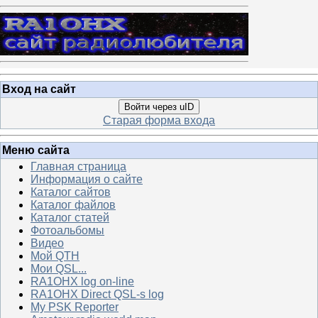
Вход на сайт
Войти через uID
Старая форма входа
Меню сайта
Главная страница
Информация о сайте
Каталог сайтов
Каталог файлов
Каталог статей
Фотоальбомы
Видео
Мой QTH
Мои QSL...
RA1OHX log on-line
RA1OHX Direct QSL-s log
My PSK Reporter