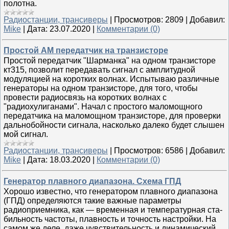
полотна.
Радиостанции, трансиверы
|
Просмотров:
2809
|
Добавил:
Mike
|
Дата:
23.07.2020
|
Комментарии (0)
Простой АМ передатчик на транзисторе
Простой передатчик "Шарманка" на одном транзисторе
кт315, позволит передавать сигнал с амплитудной
модуляцией на коротких волнах. Испытываю различные
генераторы на одном транзисторе, для того, чтобы
провести радиосвязь на коротких волнах с
"радиохулиганами". Начал с простого маломощного
передатчика на маломощном транзисторе, для проверки
дальнобойности сигнала, насколько далеко будет слышен
мой сигнал.
Радиостанции, трансиверы
|
Просмотров:
6586
|
Добавил:
Mike
|
Дата:
18.03.2020
|
Комментарии (0)
Генератор плавного диапазона. Схема ГПД
Хорошо известно, что генерато­ром плавного диапазона
(ГПД) определяются такие важные параметры
радиоприемника, как — временная и температурная ста­
бильность частоты, плавность и точность настройки. На
самом же деле, даже чувствительность и динамический