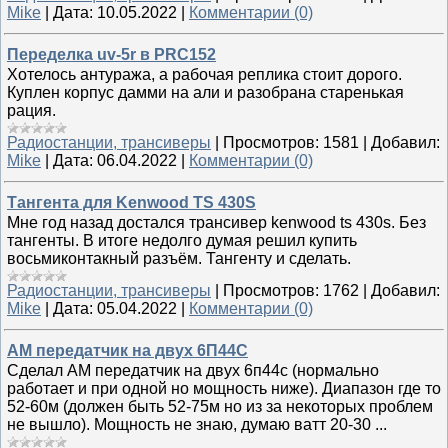
Mike
|
Дата:
10.05.2022
|
Комментарии (0)
Переделка uv-5r в PRC152
Хотелось антуража, а рабочая реплика стоит дорого.
Куплен корпус дамми на али и разобрана старенькая
рация.
Радиостанции, трансиверы
|
Просмотров:
1581
|
Добавил:
Mike
|
Дата:
06.04.2022
|
Комментарии (0)
Тангента для Kenwood TS 430S
Мне год назад достался трансивер kenwood ts 430s. Без
тангенты. В итоге недолго думая решил купить
восьмиконтакный разъём. Тангенту и сделать.
Радиостанции, трансиверы
|
Просмотров:
1762
|
Добавил:
Mike
|
Дата:
05.04.2022
|
Комментарии (0)
АМ передатчик на двух 6П44С
Сделал АМ передатчик на двух 6п44с (нормально
работает и при одной но мощность ниже). Диапазон где то
52-60м (должен быть 52-75м но из за некоторых проблем
не вышло). Мощность не знаю, думаю ватт 20-30 ...