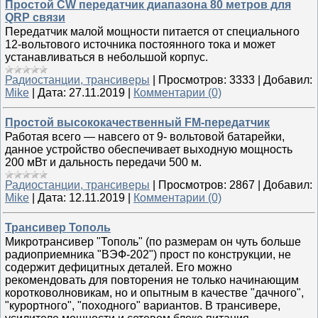
Простой CW передатчик диапазона 80 метров для
QRP связи
Передатчик малой мощности питается от специального
12-вольтового источника постоянного тока и может
устанавливаться в небольшой корпус.
Радиостанции, трансиверы
|
Просмотров:
3333
|
Добавил:
Mike
|
Дата:
27.11.2019
|
Комментарии (0)
Простой высококачественный FM-передатчик
Работая всего — навсего от 9- вольтовой батарейки,
данное устройство обеспечивает выходную мощность
200 мВт и дальность передачи 500 м.
Радиостанции, трансиверы
|
Просмотров:
2867
|
Добавил:
Mike
|
Дата:
12.11.2019
|
Комментарии (0)
Трансивер Тополь
Микротрансивер "Тополь" (по размерам он чуть больше
радиоприемника "ВЭФ-202") прост по конструкции, не
содержит дефицитных деталей. Его можно
рекомендовать для повторения не только начинающим
коротковолновикам, но и опытным в качестве "дачного",
"курортного", "походного" вариантов. В трансивере,