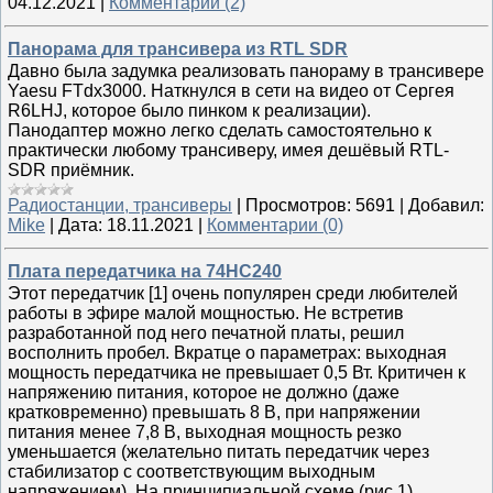
04.12.2021
|
Комментарии (2)
Панорама для трансивера из RTL SDR
Давно была задумка реализовать панораму в трансивере
Yaesu FTdx3000. Наткнулся в сети на видео от Сергея
R6LHJ, которое было пинком к реализации).
Панодаптер можно легко сделать самостоятельно к
практически любому трансиверу, имея дешёвый RTL-
SDR приёмник.
Радиостанции, трансиверы
|
Просмотров:
5691
|
Добавил:
Mike
|
Дата:
18.11.2021
|
Комментарии (0)
Плата передатчика на 74HC240
Этот передатчик [1] очень популярен среди любителей
работы в эфире малой мощностью. Не встретив
разработанной под него печатной платы, решил
восполнить пробел. Вкратце о параметрах: выходная
мощность передатчика не превышает 0,5 Вт. Критичен к
напряжению питания, которое не должно (даже
кратковременно) превышать 8 В, при напряжении
питания менее 7,8 В, выходная мощность резко
уменьшается (желательно питать передатчик через
стабилизатор с соответствующим выходным
напряжением). На принципиальной схеме (рис.1)