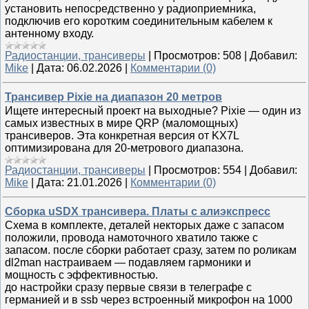
установить непосредственно у радиоприемника,
подключив его коротким соединительным кабелем к
антенному входу.
Радиостанции, трансиверы
|
Просмотров:
508
|
Добавил:
Mike
|
Дата:
06.02.2026
|
Комментарии (0)
Трансивер Pixie на диапазон 20 метров
Ищете интересный проект на выходные? Pixie — один из
самых известных в мире QRP (маломощных)
трансиверов. Эта конкретная версия от KX7L
оптимизирована для 20-метрового диапазона.
Радиостанции, трансиверы
|
Просмотров:
554
|
Добавил:
Mike
|
Дата:
21.01.2026
|
Комментарии (0)
Сборка uSDX трансивера. Платы с алиэкспресс
Схема в комплекте, деталей некторых даже с запасом
положили, провода намоточного хватило также с
запасом. после сборки работает сразу, затем по роликам
dl2man настраиваем — подавляем гармоники и
мощность с эффективностью.
до настройки сразу первые связи в телеграфе с
германией и в ssb через встроенный микрофон на 1000