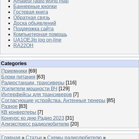
Amateur radio world map
Баннерные кнопки
Гостевая книга
Обратная связь
Доска объявлений
Поддержка сайта
Компьютерная помощь
UA1OEJ/p log on-line
RA22OH
Categories
Приемники
[69]
Блоки питания
[63]
Радиостанции, трансиверы
[116]
Усилители мощности ВЧ
[129]
Интерфейсы для трансиверов
[7]
Согласующие устройства. Антенные тюнеры
[85]
Разное
[83]
КВ конвертеры
[7]
Конкурс ко дню Радио 2023
[31]
Алиэкспресс радиолюбителю
[20]
Главная
»
Статьи
»
Схемы радиолюбителю
»