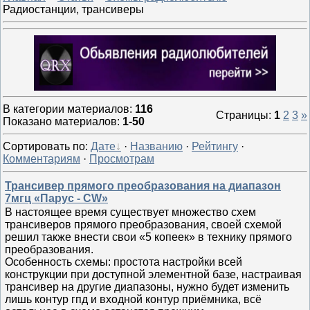
Радиостанции, трансиверы
В категории материалов
:
116
Страницы
:
1
2
3
»
Показано материалов
:
1-50
Сортировать по
:
Дате
·
Названию
·
Рейтингу
·
Комментариям
·
Просмотрам
Трансивер прямого преобразования на диапазон
7мгц «Парус - CW»
В настоящее время существует множество схем
трансиверов прямого преобразования, своей схемой
решил также внести свои «5 копеек» в технику прямого
преобразования.
Особенность схемы: простота настройки всей
конструкции при доступной элементной базе, настраивая
трансивер на другие диапазоны, нужно будет изменить
лишь контур гпд и входной контур приёмника, всё