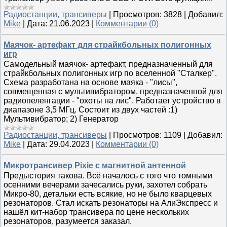
Радиостанции, трансиверы
|
Просмотров:
3828
|
Добавил:
Mike
|
Дата:
21.06.2023
|
Комментарии (0)
Маячок- артефакт для страйкбольных полигонных
игр
Самодельный маячок- артефакт, предназначенный для
страйкбольных полигонных игр по вселенной "Сталкер".
Схема разработана на основе маяка - "лисы",
cовмещенная с мультивибратором. предназначенной для
радиопеленгации - "охоты на лис". Работает устройство в
диапазоне 3,5 МГц. Состоит из двух частей :1)
Мультивибратор; 2) Генератор
Радиостанции, трансиверы
|
Просмотров:
1109
|
Добавил:
Mike
|
Дата:
29.04.2023
|
Комментарии (0)
Микротрансивер Pixie с магнитной антенной
Предыстория такова. Всё началось с того что томными
осенними вечерами зачесались руки, захотел собрать
Микро-80, детальки есть всякие, но не было кварцевых
резонаторов. Стал искать резонаторы на АлиЭкспресс и
нашёл кит-набор трансивера по цене нескольких
резонаторов, разумеется заказал.