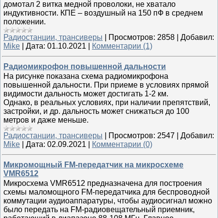
домотал 2 витка медной проволоки, не хватало
индуктивности. КПЕ – воздушный на 150 пФ в среднем
положении.
Радиостанции, трансиверы
|
Просмотров:
2858
|
Добавил:
Mike
|
Дата:
01.10.2021
|
Комментарии (1)
Радиомикрофон повышенной дальности
На рисунке показана схема радиомикрофона
повышенной дальности. При приеме в условиях прямой
видимости дальность может достигать 1-2 км.
Однако, в реальных условиях, при наличии препятствий,
застройки, и др. дальность может снижаться до 100
метров и даже меньше.
Радиостанции, трансиверы
|
Просмотров:
2547
|
Добавил:
Mike
|
Дата:
02.09.2021
|
Комментарии (0)
Микромощный FM-передатчик на микросхеме
VMR6512
Микросхема VMR6512 предназначена для построения
схемы маломощного FM-передатчика для беспроводной
коммутации аудиоаппаратуры, чтобы аудиосигнал можно
было передать на FM-радиовещательный приемник,