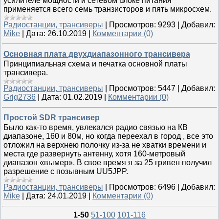
усилителе мощности и сетевом блоке питания
применяется всего семь транзисторов и пять микросхем.
Радиостанции, трансиверы
|
Просмотров:
9293
|
Добавил:
Mike
|
Дата:
26.10.2019
|
Комментарии (0)
Основная плата двухдиапазонного трансивера
Принципиальная схема и печатка основной платы
трансивера.
Радиостанции, трансиверы
|
Просмотров:
5447
|
Добавил:
Grig2736
|
Дата:
01.02.2019
|
Комментарии (0)
Простой SDR трансивер
Было как-то время, увлекался радио связью на КВ
диапазоне, 160 и 80м, но когда переехал в город , все это
отложил на верхнею полочку из-за не хватки времени и
места где развернуть антенну, хотя 160-метровый
диапазон «вымер». В свое время я за 25 гривен получил
разрешение с позывным UU5JPP.
Радиостанции, трансиверы
|
Просмотров:
6496
|
Добавил:
Mike
|
Дата:
24.01.2019
|
Комментарии (0)
1-50
51-100
101-116