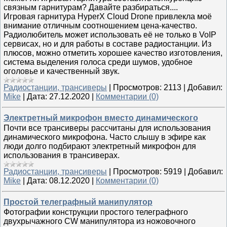
связным гарнитурам? Давайте разбираться....
Игровая гарнитура HyperX Cloud Drone привлекла моё
внимание отличным соотношением цена-качество.
Радиолюбитель может использовать её не только в VoIP
сервисах, но и для работы в составе радиостанции. Из
плюсов, можно отметить хорошее качество изготовления,
система выделения голоса среди шумов, удобное
оголовье и качественный звук.
Радиостанции, трансиверы
|
Просмотров:
2113
|
Добавил:
Mike
|
Дата:
27.12.2020
|
Комментарии (0)
Электретный микрофон вместо динамического
Почти все трансиверы рассчитаны для использования
динамического микрофона. Часто слышу в эфире как
люди долго подбирают электретный микрофон для
использования в трансиверах.
Радиостанции, трансиверы
|
Просмотров:
5919
|
Добавил:
Mike
|
Дата:
08.12.2020
|
Комментарии (0)
Простой телеграфный манипулятор
Фотографии конструкции простого телеграфного
двухрычажного CW манипулятора из ножовочного