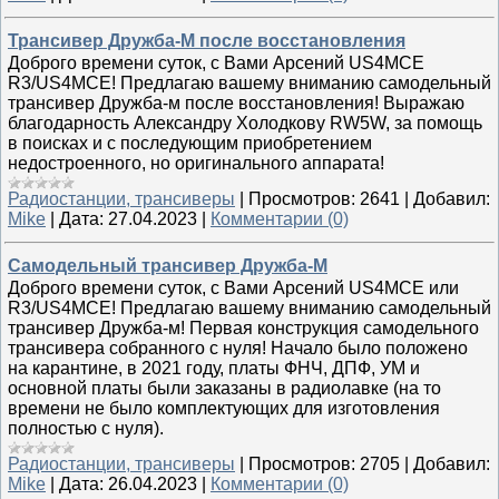
Трансивер Дружба-М после восстановления
Доброго времени суток, с Вами Арсений US4MCE
R3/US4MCE! Предлагаю вашему вниманию самодельный
трансивер Дружба-м после восстановления! Выражаю
благодарность Александру Холодкову RW5W, за помощь
в поисках и с последующим приобретением
недостроенного, но оригинального аппарата!
Радиостанции, трансиверы
|
Просмотров:
2641
|
Добавил:
Mike
|
Дата:
27.04.2023
|
Комментарии (0)
Самодельный трансивер Дружба-М
Доброго времени суток, с Вами Арсений US4MCE или
R3/US4MCE! Предлагаю вашему вниманию самодельный
трансивер Дружба-м! Первая конструкция самодельного
трансивера собранного с нуля! Начало было положено
на карантине, в 2021 году, платы ФНЧ, ДПФ, УМ и
основной платы были заказаны в радиолавке (на то
времени не было комплектующих для изготовления
полностью с нуля).
Радиостанции, трансиверы
|
Просмотров:
2705
|
Добавил:
Mike
|
Дата:
26.04.2023
|
Комментарии (0)