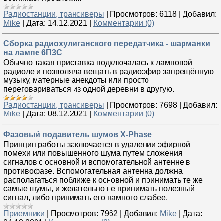
Радиостанции, трансиверы
|
Просмотров:
6118
|
Добавил:
Mike
|
Дата:
14.12.2021
|
Комментарии (0)
Сборка радиохулиганского передатчика - шарманки
на лампе 6П3С
Обычно такая приставка подключалась к ламповой
радиоле и позволяла вещать в радиоэфир запрещённую
музыку, матерные анекдоты или просто
переговариваться из одной деревни в другую.
Радиостанции, трансиверы
|
Просмотров:
7698
|
Добавил:
Mike
|
Дата:
08.12.2021
|
Комментарии (0)
Фазовый подавитель шумов X-Phase
Принцип работы заключается в удалении эфирной
помехи или повышенного шума путем сложения
сигналов с основной и вспомогательной антенне в
противофазе. Вспомогательная антенна должна
располагаться поближе к основной и принимать те же
самые шумы, и желательно не принимать полезный
сигнал, либо принимать его намного слабее.
Приемники
|
Просмотров:
7962
|
Добавил:
Mike
|
Дата: