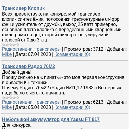
Трансивер Клопик
Всех приветствую, на конкурс, мой трансивер
клопик,синтез ёжик, полосовики трехконтурные ur4qbp,
фнч и усилитель от дружбы, выход 25 ватт примерно,
основная плата клопика с переделанными кварцевыми
фильтрами на qer, второй фильтр с регулируемой
полосой от 0 до 3 кгц
Радиостанции, трансиверы
|
Просмотров:
3712
|
Добавил:
Mike
|
Дата:
07.04.2023
|
Комментарии (0)
Трансивер Радио 76М2
Добрый день!
Прошу сильно не « пинать»- это моя первая конструкция
в области КВ техники.
Почему Радио -76м2? (Радио №11,12 1983г) Во-первых,
надо было с чего-то начинать.
Радиостанции, трансиверы
|
Просмотров:
6213
|
Добавил:
Mike
|
Дата:
05.04.2023
|
Комментарии (0)
Небольшой аккумулятор для Yaesu FT 817
Для конкурса.