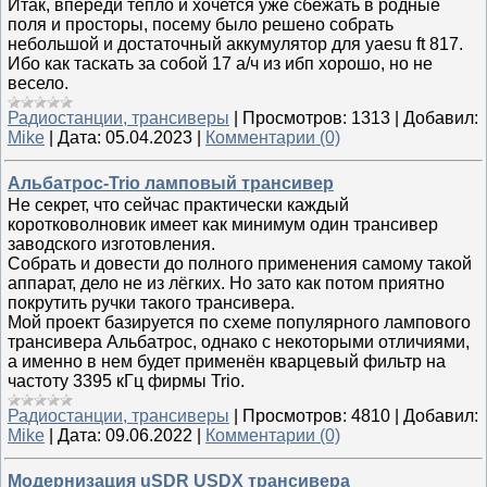
Итак, впереди тепло и хочется уже сбежать в родные
поля и просторы, посему было решено собрать
небольшой и достаточный аккумулятор для yaesu ft 817.
Ибо как таскать за собой 17 а/ч из ибп хорошо, но не
весело.
Радиостанции, трансиверы
|
Просмотров:
1313
|
Добавил:
Mike
|
Дата:
05.04.2023
|
Комментарии (0)
Альбатрос-Trio ламповый трансивер
Не секрет, что сейчас практически каждый
коротковолновик имеет как минимум один трансивер
заводского изготовления.
Собрать и довести до полного применения самому такой
аппарат, дело не из лёгких. Но зато как потом приятно
покрутить ручки такого трансивера.
Мой проект базируется по схеме популярного лампового
трансивера Альбатрос, однако с некоторыми отличиями,
а именно в нем будет применён кварцевый фильтр на
частоту 3395 кГц фирмы Trio.
Радиостанции, трансиверы
|
Просмотров:
4810
|
Добавил:
Mike
|
Дата:
09.06.2022
|
Комментарии (0)
Модернизация uSDR USDX трансивера