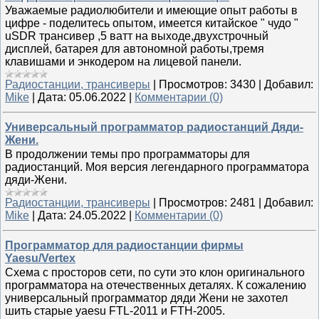
Уважаемые радиолюбители и имеющие опыт работы в
цифре - поделитесь опытом, имеется китайское " чудо "
uSDR трансивер ,5 ватт на выходе,двухстрочный
дисплей, батарея для автономной работы,тремя
клавишами и энкодером на лицевой панели.
Радиостанции, трансиверы
|
Просмотров:
3430
|
Добавил:
Mike
|
Дата:
05.06.2022
|
Комментарии (0)
Универсальный программатор радиостанций Дяди-
Жени.
В продолжении темы про программаторы для
радиостанций. Моя версия легендарного программатора
дяди-Жени.
Радиостанции, трансиверы
|
Просмотров:
2481
|
Добавил:
Mike
|
Дата:
24.05.2022
|
Комментарии (0)
Программатор для радиостанции фирмы
Yaesu/Vertex
Схема с просторов сети, по сути это клон оригинального
программатора на отечественных деталях. К сожалению
универсальный программатор дяди Жени не захотел
шить старые yaesu FTL-2011 и FTH-2005.