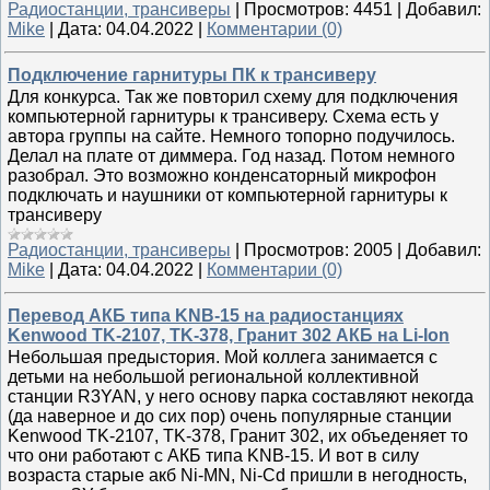
Радиостанции, трансиверы
|
Просмотров:
4451
|
Добавил:
Mike
|
Дата:
04.04.2022
|
Комментарии (0)
Подключение гарнитуры ПК к трансиверу
Для конкурса. Так же повторил схему для подключения
компьютерной гарнитуры к трансиверу. Схема есть у
автора группы на сайте. Немного топорно подучилось.
Делал на плате от диммера. Год назад. Потом немного
разобрал. Это возможно конденсаторный микрофон
подключать и наушники от компьютерной гарнитуры к
трансиверу
Радиостанции, трансиверы
|
Просмотров:
2005
|
Добавил:
Mike
|
Дата:
04.04.2022
|
Комментарии (0)
Перевод АКБ типа KNB-15 на радиостанциях
Kenwood TK-2107, TK-378, Гранит 302 АКБ на Li-Ion
Небольшая предыстория. Мой коллега занимается с
детьми на небольшой региональной коллективной
станции R3YAN, у него основу парка составляют некогда
(да наверное и до сих пор) очень популярные станции
Kenwood TK-2107, TK-378, Гранит 302, их объеденяет то
что они работают с АКБ типа KNB-15. И вот в силу
возраста старые акб Ni-MN, Ni-Cd пришли в негодность,