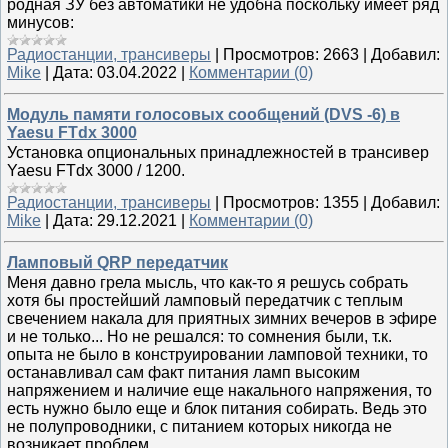
родная ЗУ без автоматики не удобна поскольку имеет ряд
минусов:
Радиостанции, трансиверы
|
Просмотров:
2663
|
Добавил:
Mike
|
Дата:
03.04.2022
|
Комментарии (0)
Модуль памяти голосовых сообщений (DVS -6) в
Yaesu FTdx 3000
Установка опциональных принадлежностей в трансивер
Yaesu FTdx 3000 / 1200.
Радиостанции, трансиверы
|
Просмотров:
1355
|
Добавил:
Mike
|
Дата:
29.12.2021
|
Комментарии (0)
Ламповый QRP передатчик
Меня давно грела мысль, что как-то я решусь собрать
хотя бы простейший ламповый передатчик с теплым
свечением накала для приятных зимних вечеров в эфире
и не только... Но не решался: то сомнения были, т.к.
опыта не было в конструировании ламповой техники, то
останавливал сам факт питания ламп высоким
напряжением и наличие еще накального напряжения, то
есть нужно было еще и блок питания собирать. Ведь это
не полупроводники, с питанием которых никогда не
возникает проблем....