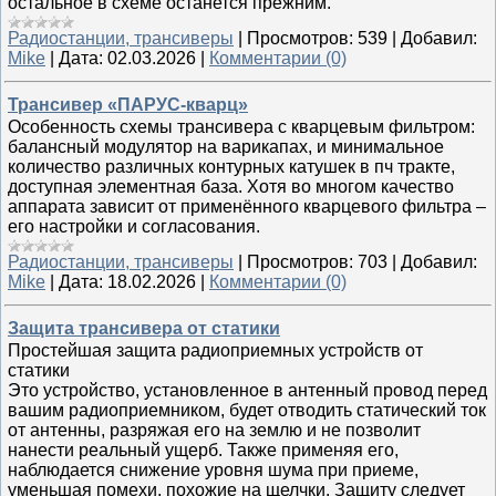
остальное в схеме останется прежним.
Радиостанции, трансиверы
|
Просмотров:
539
|
Добавил:
Mike
|
Дата:
02.03.2026
|
Комментарии (0)
Трансивер «ПАРУС-кварц»
Особенность схемы трансивера с кварцевым фильтром:
балансный модулятор на варикапах, и минимальное
количество различных контурных катушек в пч тракте,
доступная элементная база. Хотя во многом качество
аппарата зависит от применённого кварцевого фильтра –
его настройки и согласования.
Радиостанции, трансиверы
|
Просмотров:
703
|
Добавил:
Mike
|
Дата:
18.02.2026
|
Комментарии (0)
Защита трансивера от статики
Простейшая защита радиоприемных устройств от
статики
Это устройство, установленное в антенный провод перед
вашим радиоприемником, будет отводить статический ток
от антенны, разряжая его на землю и не позволит
нанести реальный ущерб. Также применяя его,
наблюдается снижение уровня шума при приеме,
уменьшая помехи, похожие на щелчки. Защиту следует