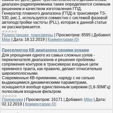
диапа­зон радиоприемника также оп­ределяются схемным
решением и качеством изготовления ГПД.
Генератор плавного диапазо­на (ГПД) в трансивере TS-
530, рис.1, используется совместно с системой фазовой
автоподст­ройки частоты (PLL), которая в данной статье
не рассматрива­ется.
Радиостанции, трансиверы
|
Просмотров:
8595
|
Добавил:
Mike
|
Дата:
18.12.2019
|
Комментарии (0)
Преселектор КВ диапазона своими руками
Для упрощения одного из самых сложных узлов -
переключателя диапазонов и решения проблемы
сопряжения контуров в трансиверах входные цепи
приемного тракта, как правило, делают относительно
широкополосными.
Современные КВ-приемники, наряду с не сильно
выдающимися динамическими параметрами,
оснащаются вообще единственным широким (1,6-30МГц)
полосовым входным фильтром.
Приемники
|
Просмотров:
16171
|
Добавил:
Mike
|
Дата:
02.12.2019
|
Комментарии (0)