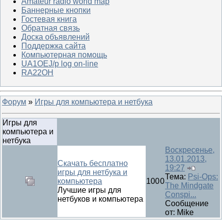
Amateur radio world map
Баннерные кнопки
Гостевая книга
Обратная связь
Доска объявлений
Поддержка сайта
Компьютерная помощь
UA1OEJ/p log on-line
RA22OH
Форум
»
Игры для компьютера и нетбука
Игры для
компьютера и
нетбука
Воскресенье,
13.01.2013,
Скачать бесплатно
19:27
игры для нетбука и
Тема:
Psi-Ops:
компьютера
100
0
The Mindgate
Лучшие игры для
Conspi...
нетбуков и компьютера
Сообщение
от:
Mike