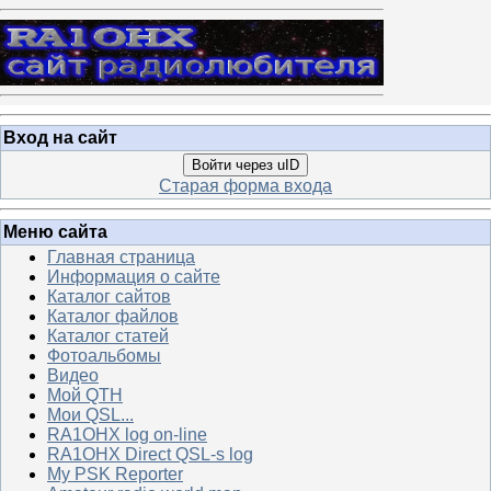
Вход на сайт
Войти через uID
Старая форма входа
Меню сайта
Главная страница
Информация о сайте
Каталог сайтов
Каталог файлов
Каталог статей
Фотоальбомы
Видео
Мой QTH
Мои QSL...
RA1OHX log on-line
RA1OHX Direct QSL-s log
My PSK Reporter