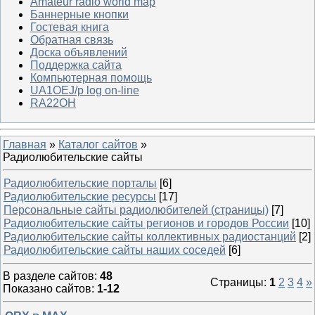
Amateur radio world map
Баннерные кнопки
Гостевая книга
Обратная связь
Доска объявлений
Поддержка сайта
Компьютерная помощь
UA1OEJ/p log on-line
RA22OH
Главная
»
Каталог сайтов
»
Радиолюбительские сайты
Радиолюбительские порталы
[6]
Радиолюбительские ресурсы
[17]
Персональные сайты радиолюбителей (страницы)
[7]
Радиолюбительские сайты регионов и городов России
[10]
Радиолюбительские сайты коллективных радиостанций
[2]
Радиолюбительские сайты наших соседей
[6]
В разделе сайтов
:
48
Страницы
:
1
2
3
4
»
Показано сайтов
:
1-12