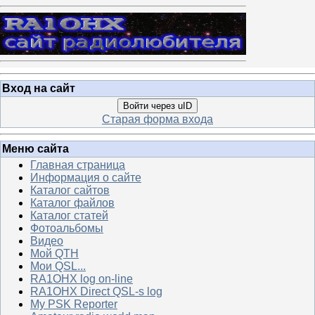
Вход на сайт
Войти через uID
Старая форма входа
Меню сайта
Главная страница
Информация о сайте
Каталог сайтов
Каталог файлов
Каталог статей
Фотоальбомы
Видео
Мой QTH
Мои QSL...
RA1OHX log on-line
RA1OHX Direct QSL-s log
My PSK Reporter