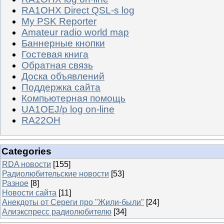
RA1OHX Direct QSL-s log
My PSK Reporter
Amateur radio world map
Баннерные кнопки
Гостевая книга
Обратная связь
Доска объявлений
Поддержка сайта
Компьютерная помощь
UA1OEJ/p log on-line
RA22OH
Categories
RDA новости
[155]
Радиолюбительские новости
[53]
Разное
[8]
Новости сайта
[11]
Анекдоты от Сереги про "Жили-были"
[24]
Алиэкспресс радиолюбителю
[34]