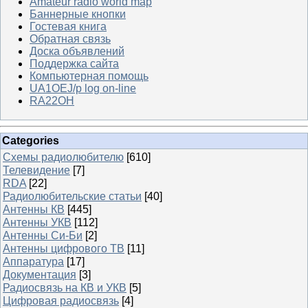
Amateur radio world map
Баннерные кнопки
Гостевая книга
Обратная связь
Доска объявлений
Поддержка сайта
Компьютерная помощь
UA1OEJ/p log on-line
RA22OH
Categories
Схемы радиолюбителю
[610]
Телевидение
[7]
RDA
[22]
Радиолюбительские статьи
[40]
Антенны КВ
[445]
Антенны УКВ
[112]
Антенны Си-Би
[2]
Антенны цифрового ТВ
[11]
Аппаратура
[17]
Документация
[3]
Радиосвязь на КВ и УКВ
[5]
Цифровая радиосвязь
[4]