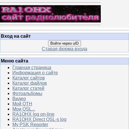
Вход на сайт
Войти через uID
Старая форма входа
Меню сайта
Главная страница
Информация о сайте
Каталог сайтов
Каталог файлов
Каталог статей
Фотоальбомы
Видео
Мой QTH
Мои QSL...
RA1OHX log on-line
RA1OHX Direct QSL-s log
My PSK Reporter