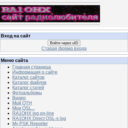
Вход на сайт
Войти через uID
Старая форма входа
Меню сайта
Главная страница
Информация о сайте
Каталог сайтов
Каталог файлов
Каталог статей
Фотоальбомы
Видео
Мой QTH
Мои QSL...
RA1OHX log on-line
RA1OHX Direct QSL-s log
My PSK Reporter