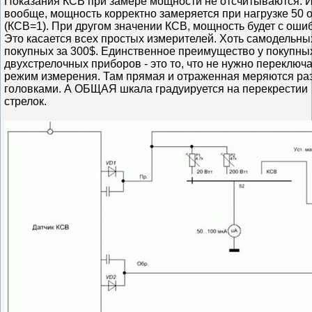
Показания КСВ при замере мощности не отсчитываются. И
вообще, мощность корректно замеряется при нагрузке 50 
(КСВ=1). При другом значении КСВ, мощность будет с ошиб
Это касается всех простых измерителей. Хоть самодельных
покупных за 300$. Единственное преимущество у покупны
двухстрелочных приборов - это то, что не нужно переключ
режим измерения. Там прямая и отраженная меряются р
головками. А ОБЩАЯ шкала градуируется на перекрестии
стрелок.