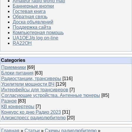
Amateur radio world map
Баннерные кнопки
Гостевая книга
Обратная связь
Доска объявлений
Поддержка сайта
Компьютерная помощь
UA1OEJ/p log on-line
RA22OH
Categories
Приемники
[69]
Блоки питания
[63]
Радиостанции, трансиверы
[116]
Усилители мощности ВЧ
[129]
Интерфейсы для трансиверов
[7]
Согласующие устройства. Антенные тюнеры
[85]
Разное
[83]
КВ конвертеры
[7]
Конкурс ко дню Радио 2023
[31]
Алиэкспресс радиолюбителю
[20]
Главная
»
Статьи
»
Схемы радиолюбителю
»