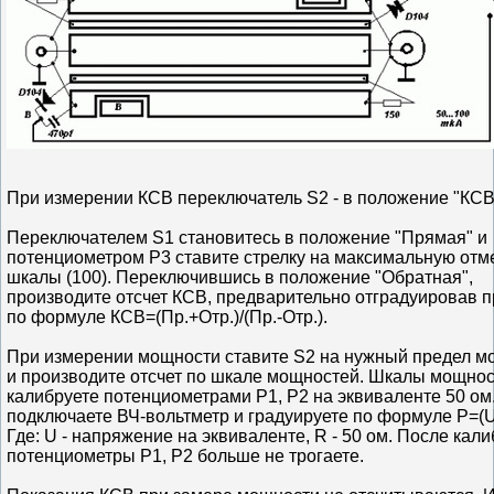
При измерении КСВ переключатель S2 - в положение "КСВ
Переключателем S1 становитесь в положение "Прямая" и
потенциометром Р3 ставите стрелку на максимальную отм
шкалы (100). Переключившись в положение "Обратная",
производите отсчет КСВ, предварительно отградуировав 
по формуле КСВ=(Пр.+Отр.)/(Пр.-Отр.).
При измерении мощности ставите S2 на нужный предел м
и производите отсчет по шкале мощностей. Шкалы мощно
калибруете потенциометрами Р1, Р2 на эквиваленте 50 ом.
подключаете ВЧ-вольтметр и градуируете по формуле P=(U
Где: U - напряжение на эквиваленте, R - 50 ом. После кал
потенциометры Р1, Р2 больше не трогаете.