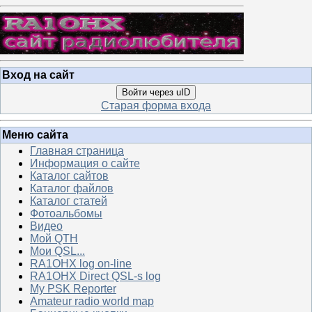
Вход на сайт
Войти через uID
Старая форма входа
Меню сайта
Главная страница
Информация о сайте
Каталог сайтов
Каталог файлов
Каталог статей
Фотоальбомы
Видео
Мой QTH
Мои QSL...
RA1OHX log on-line
RA1OHX Direct QSL-s log
My PSK Reporter
Amateur radio world map