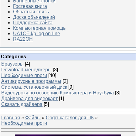
Баннерные кнопки
Гостевая книга
Обратная связь
Доска объявлений
Поддержка сайта
Компьютерная помощь
UA1OEJ/p log on-line
RA22OH
Categories
Браузеры
[4]
Download-менеджеры
[3]
Необходимые проги
[40]
Антивирусные программы
[2]
Система, Установочный диск
[9]
Видеоуроки по освоению Компьютера и Ноутбука
[3]
Драйвера для видеокарт
[1]
Скачать драйвера
[5]
Главная
»
Файлы
»
Софт-каталог для ПК
»
Необходимые проги