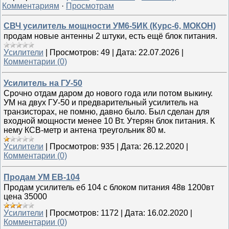
Комментариям
·
Просмотрам
СВЧ усилитель мощности УМ6-5ИК (Курс-6, МОКОН)
продам новые антенны 2 штуки, есть ещё блок питания.
Уcилители
|
Просмотров:
49
|
Дата:
22.07.2026
|
Комментарии (0)
Усилитель на ГУ-50
Срочно отдам даром до нового года или потом выкину.
УМ на двух ГУ-50 и предварительный усилитель на
транзисторах, не помню, давно было. Был сделан для
входной мощности менее 10 Вт. Утерян блок питания. К
нему КСВ-метр и антена треугольник 80 м.
Уcилители
|
Просмотров:
935
|
Дата:
26.12.2020
|
Комментарии (0)
Продам УМ ЕВ-104
Продам усилитель еб 104 с блоком питания 48в 1200вт
цена 35000
Уcилители
|
Просмотров:
1172
|
Дата:
16.02.2020
|
Комментарии (0)