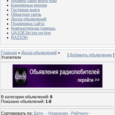
Amateur radio world map
Баннерные кнопки
Гостевая книга
Обратная связь
Доска объявлений
Поддержка сайта
Компьютерная помощь
UA1OEJ/p log on-line
RA22OH
Главная
»
Доска объявлений
»
[
Добавить объявление
]
Уcилители
В категории объявлений
:
8
Показано объявлений
:
1-8
Сортировать по
:
Дате
·
Названию
·
Рейтингу
·