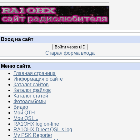
Вход на сайт
Войти через uID
Старая форма входа
Меню сайта
Главная страница
Информация о сайте
Каталог сайтов
Каталог файлов
Каталог статей
Фотоальбомы
Видео
Мой QTH
Мои QSL...
RA1OHX log on-line
RA1OHX Direct QSL-s log
My PSK Reporter