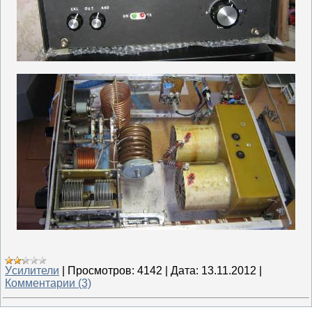
Уcилители
|
Просмотров:
4142
|
Дата:
13.11.2012
|
Комментарии (3)