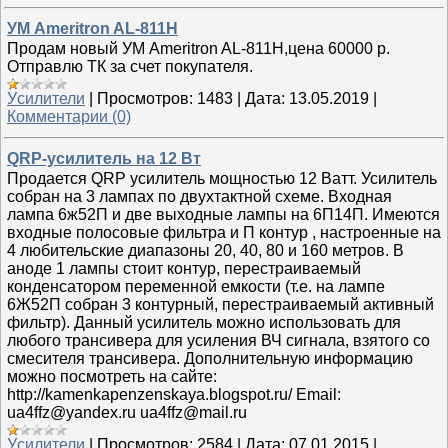
УМ Ameritron AL-811H
Продам новый УМ Ameritron AL-811H,цена 60000 р.
Отправлю ТК за счет покупателя.
Уcилители
|
Просмотров:
1483
|
Дата:
13.05.2019
|
Комментарии (0)
QRP-усилитель на 12 Вт
Продается QRP усилитель мощностью 12 Ватт. Усилитель
собран на 3 лампах по двухтактной схеме. Входная
лампа 6ж52П и две выходные лампы на 6П14П. Имеются
входные полосовые фильтра и П контур , настроенные на
4 любительские диапазоны 20, 40, 80 и 160 метров. В
аноде 1 лампы стоит контур, перестраиваемый
конденсатором переменной емкости (т.е. на лампе
6Ж52П собран 3 контурный, перестраиваемый активный
фильтр). Данный усилитель можно использовать для
любого трансивера для усиления ВЧ сигнала, взятого со
смесителя трансивера. Дополнительную информацию
можно посмотреть на сайте:
http://kamenkapenzenskaya.blogspot.ru/ Email:
ua4ffz@yandex.ru ua4ffz@mail.ru
Уcилители
|
Просмотров:
2584
|
Дата:
07.01.2015
|