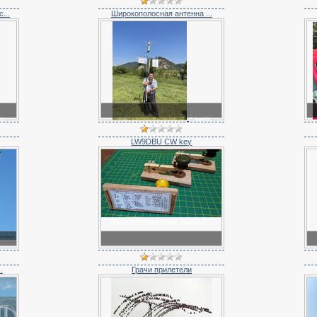
...
Широкополосная антенна ...
о
Радио
карикатура
LW9DBU CW key
Фото телеграфных ключей...
.
Грачи прилетели