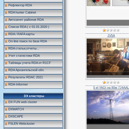
Рефлектор RDA
Фото телеграфных ключей.
RDA hunter Cabinet
Автозачет районов RDA
Список RDA ( c 01.01.2020 )
RDA / RAFA карты
JV5A
On-line поиск по базе RDA
RDA статьи,отчеты...
Учет статистики RDA
Таблицы учета RDA от R1CF
RDA Архангельской обл.
Фото радиолюбителей
Результаты RDAC 2021
RDA-Informer
5 el YAGI на 80м 7J4AA
DX кластеры
DX FUN web cluster
DXWATCH
DXSCAPE
F5LEN Webcluster
Фотографии антенн