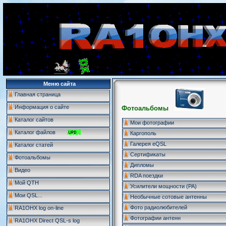
Меню сайта
Главная страница
Информация о сайте
Фотоальбомы
Каталог сайтов
Мои фотографии
Каталог файлов
Каргополь
Галерея eQSL
Каталог статей
Сертификаты
Фотоальбомы
Дипломы
Видео
RDA поездки
Мой QTH
Усилители мощности (PA)
Мои QSL...
Необычные сотовые антенны
Фото радиолюбителей
RA1OHX log on-line
Фотографии антенн
RA1OHX Direct QSL-s log