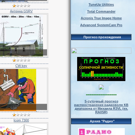
Фотографии
TuneUp Utilities
антенн
Антенна G5RV
Total Commander
Acronis True Image Home
Advanced SystemCare Pro
Прогноз прохождения
Фотографии антенн
CW key
=================
5-суточный прогноз
распространения радиоволн КВ
диапазона от Михаила R3VL (ex.
Радио
RA0SR)
карикатура
Icom 7300
Архив "Радио"