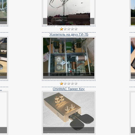
Радио карикатура
Усилитель на двух ГИ-7Б
..
Усилители мощности (PA)
..
ON4MAC Tapper Key
Фото телеграфных ключей...