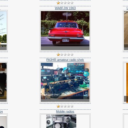
.
WA8FJW 1963
Фотографии антенн
PA3HR amateur radio shek
)
Фото трансиверов, радио...
юч
Mobile radios