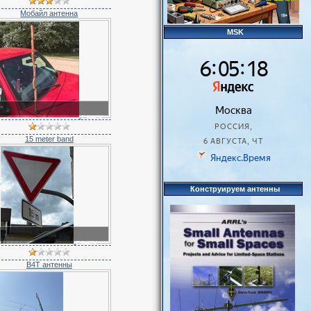
Мобайл антенна
MSK
Радио
карикатура
15 meter band
Конструируем антенны
Радио
карикатура
B4T антенны