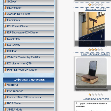
SK6AW
RDA cluster
Антенна DVB T2
Awards Dx Cluster
HamSpots
K3LR WebCluster
EU Shortwave DX-Cluster
DXsummit
DX Galaxy
Рад
карикатура
DXHeat
Смартфон амплифаер
Web DX Cluster by EW8AX
DX cluster HamQTH
HA8TKS Web DX Cluster
Цифровая радиосвязь
Частоты
Р
PSK reporter
карикатура
On-line 30m PSK Receivers
Склад радиодеталей
ROS Mode
JT65A Mode