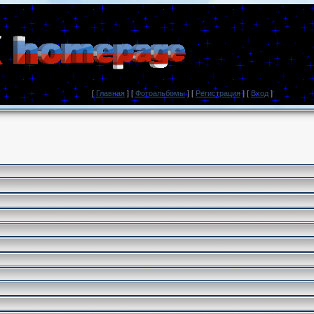
[
Главная
] [
Фотоальбомы
] [
Регистрация
] [
Вход
]