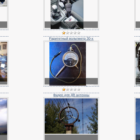
..
Фото
трансиверов, радио...
Раритетный вольтметр 30-х
Мои
фотографии
L
Фидер для ДВ антенны
Фотографии антенн