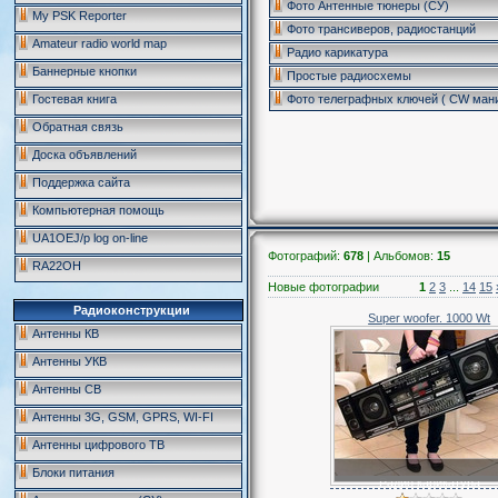
Фото Антенные тюнеры (СУ)
My PSK Reporter
Фото трансиверов, радиостанций
Amateur radio world map
Радио карикатура
Баннерные кнопки
Простые радиосхемы
Фото телеграфных ключей ( CW ман
Гостевая книга
Обратная связь
Доска объявлений
Поддержка сайта
Компьютерная помощь
UA1OEJ/p log on-line
Фотографий:
678
| Альбомов:
15
RA22OH
Новые фотографии
1
2
3
...
14
15
Радиоконструкции
Super woofer. 1000 Wt
Антенны КВ
Антенны УКВ
Антенны CB
Антенны 3G, GSM, GPRS, WI-FI
Антенны цифрового ТВ
Блоки питания
Радио карикатура