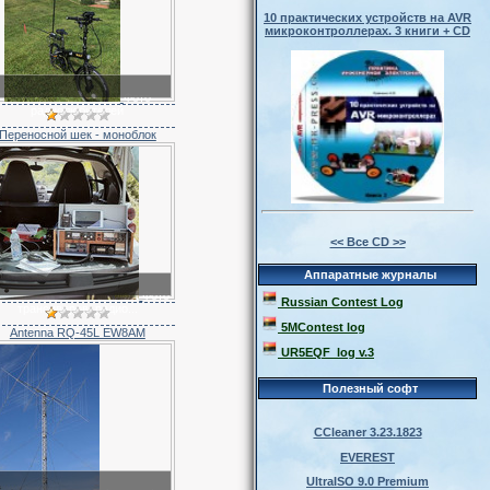
10 практических устройств на AVR
микроконтроллерах. 3 книги + CD
Фото
радиолюбителей
Переносной шек - моноблок
<< Все CD >>
Аппаратные журналы
Фото
Russian Contest Log
трансиверов, радио...
5MContest log
Antenna RQ-45L EW8AM
UR5EQF_log v.3
Полезный софт
CCleaner 3.23.1823
EVEREST
UltraISO 9.0 Premium