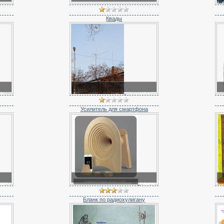
Квады
ио
Фотографии
антенн
Усилитель для смартфона
адио
Радио
карикатура
Бланк по радиохулигану