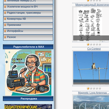
Антенные тюнеры (СУ)
Международный фонетичес
Усилители мощности ВЧ
Радиостанции, трансиверы
Конвертеры КВ
Приемники
Интерфейсы
Разное
Ради
карикатура
Радиолюбители в MAX
Cq Contest
Радио карикатура
Magnetic Loop Antennas ..
Распродажа