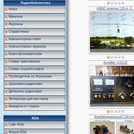
Фотографии антенн
Радиобиблиотека
K9EID antenna 128 el. 2..
Книги
Мануалы
Журналы
Справочники
Компьютерные книги
Компьютерные журналы
Фотографии антенн
Книги автолюбителям
Схемы трансиверов
Amplifier UX1UX
Схемы осциллографов
Путеводитель по Журналам
Цоколевка радиоламп
Даташиты радиоламп
Литература для мастеров
Усилители мощности (PA
Анекдоты от Сереги
Комбинированный CW кл
RDA
Сайт RDA
Форум RDA