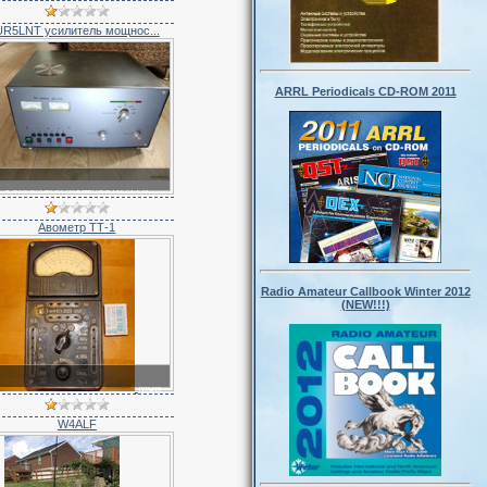
карикатура
UR5LNT усилитель мощнос...
ARRL Periodicals CD-ROM 2011
Усилители мощности (PA)
Авометр ТТ-1
Radio Amateur Callbook Winter 2012
(NEW!!!)
Мои
фотографии
W4ALF