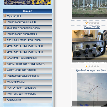
Скачать
Музыка,CD
Фотографии антенн
Радиолюбительские CD
Drake TR-4C
Фильмы о радиолюбителях
Радиолюбит. программы
для iPad, iPhone, iPod Touch
Игры для НЕТБУКА и ПК (ч.1)
Игры для НЕТБУКА и ПК (ч.2)
JAVA игры на мобильник
Фото трансиверов, радио.
Карты, софт для НАВИГАТОРА
Софт, Игры для Android
Двойной квадрат на 80 м.
Радиолюбительские песни
Мультфильмы
ФОТО (обои - девушки)
Рингтоны для телефона
Аудиокниги