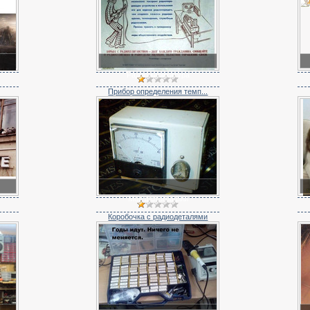
Радио карикатура
Прибор определения темп...
Мои фотографии
Коробочка с радиодеталями