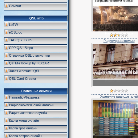
Ссылки
QSL info
LoTW
eQSL.cc
Радио карикатура
TAG QSL Buro
Радиоуправляемые
СРР QSL-Бюро
Страница QSL статистики
Qsl M-r lookup by IK3QAR
Заказ и печать QSL
QSL Card Creator
Радио карикатура
Полезные ссылки
Хранение радиодеталей
Hamradio Aliexpress
Радиолюбительский магазин
Радиочастотная служба
Карта мира онлайн
Карта гроз онлайн
Карта ветров онлайн