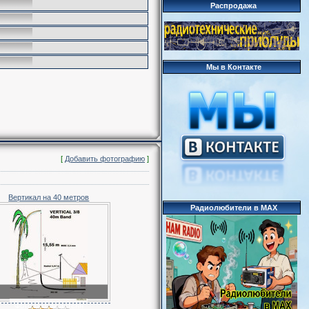
Распродажа
Мы в Контакте
[
Добавить фотографию
]
Вертикал на 40 метров
Радиолюбители в MAX
Фотографии антенн