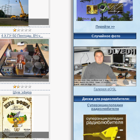
Фотографии
Перейти >>
антенн
4 X ГУ-50 Пентоды. ВЧ у...
Случайное фото
Усилители мощности (PA)
Галерея eQSL
Шум эфира
Диски для радиолюбителя:
Суперэнциклопедия
радиолюбителя
Радио