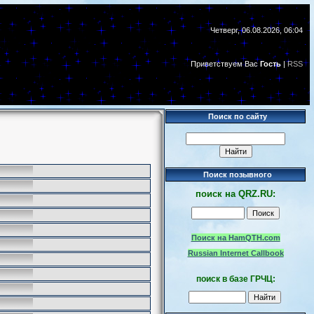
Четверг, 06.08.2026, 06:04
Приветствуем Вас
Гость
|
RSS
Поиск по сайту
Поиск позывного
поиск
на
QRZ.RU:
Поиск на HamQTH.com
Russian Internet Callbook
поиск в базе ГРЧЦ: