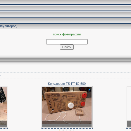
ипуляторов)
поиск фотографий
»
Kenyaecom TS-FT-IC-500
Радио карикатура