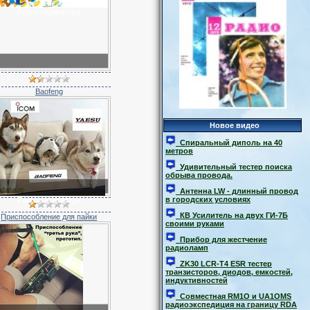
Радио карикатура
Baofeng
Новое видео
Спиральный диполь на 40
метров
Удивительный тестер поиска
обрыва провода.
Антенна LW - длинный провод
в городских условиях
Радио карикатура
КВ Усилитель на двух ГИ-7Б
Приспособление для пайки
своими руками
Прибор для жестчение
радиоламп
ZK30 LCR-T4 ESR тестер
транзисторов, диодов, емкостей,
индуктивностей
Совместная RM1O и UA1OMS
радиоэкспедиция на границу RDA