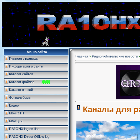
Меню сайта
Главная
»
Радиолюбительские новости
Главная страница
Информация о сайте
Каталог сайтов
Каталог файлов
Каталог статей
Фотоальбомы
Видео
Каналы для р
Мой QTH
Мои QSL...
RA1OHX log on-line
RA1OHX Direct QSL-s log