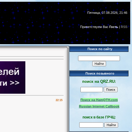
Пятница, 07.08.2026, 21:46
Приветствуем Вас
Гость
|
RSS
Поиск по сайту
Поиск позывного
поиск
на
QRZ.RU:
Поиск на HamQTH.com
22:15
Russian Internet Callbook
поиск в базе ГРЧЦ: