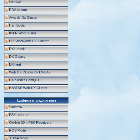
SK6AW
RDA cluster
Awards Dx Cluster
HamSpots
K3LR WebCluster
EU Shortwave DX-Cluster
DXsummit
DX Galaxy
DXHeat
Web DX Cluster by EW8AX
DX cluster HamQTH
HA8TKS Web DX Cluster
Цифровая радиосвязь
Частоты
PSK reporter
On-line 30m PSK Receivers
ROS Mode
JT65A Mode