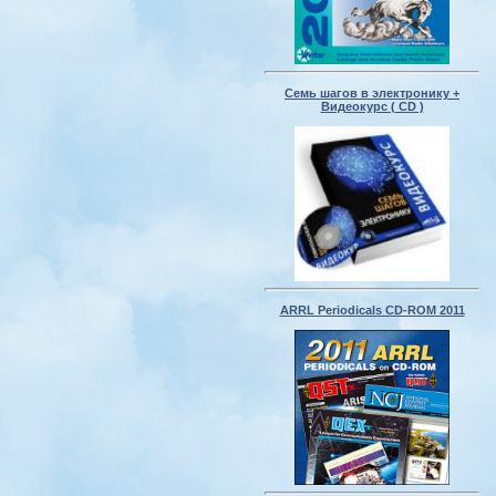
Семь шагов в электронику +
Видеокурс ( CD )
ARRL Periodicals CD-ROM 2011