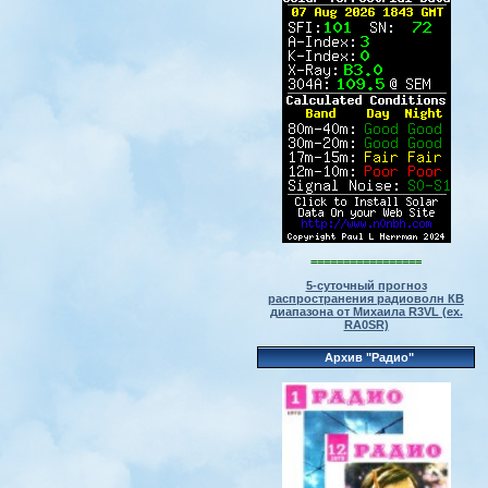
=================
5-суточный прогноз
распространения радиоволн КВ
диапазона от Михаила R3VL (ex.
RA0SR)
Архив "Радио"