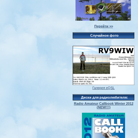
Перейти >>
Случайное фото
Галерея eQSL
Диски для радиолюбителя:
Radio Amateur Callbook Winter 2012
(NEW!!!)