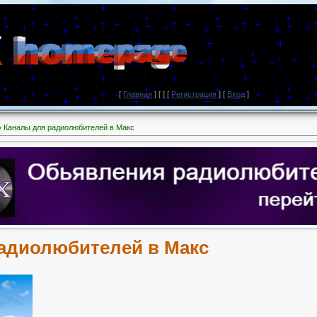
[
Главная
] [
] [
Регистрация
] [
Вход
]
» Каналы для радиолюбителей в Макс
адиолюбителей в Макс