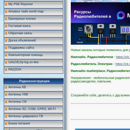
My PSK Reporter
Amateur radio world map
Баннерные кнопки
Гостевая книга
Обратная связь
Доска объявлений
Поддержка сайта
Новые каналы которые появились для 
Компьютерная помощь
Hamradio. Радиолюбители
-
https://v
UA1OEJ/p log on-line
Радиолюбитель Электрик
-
https://v
RA22OH
Hamradio marketplace. Радиолюбите
Направления - любительская радиосвяз
Радиоконструкции
радиосамоделки, паяльник.
Антенны КВ
Антенны УКВ
Сохраняйте себе, делитесь с друзьями.
Антенны CB
Антенны 3G, GSM, GPRS, WI-FI
Антенны цифрового ТВ
Блоки питания