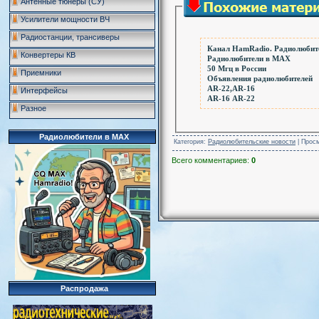
Антенные тюнеры (СУ)
Усилители мощности ВЧ
Радиостанции, трансиверы
Канал HamRadio. Радиолюбите
Конвертеры КВ
Радиолюбители в MAX
50 Мгц в России
Приемники
Объявления радиолюбителей
AR-22,AR-16
Интерфейсы
AR-16 AR-22
Разное
Радиолюбители в MAX
Категория
:
Радиолюбительские новости
|
Прос
Всего комментариев
:
0
Распродажа