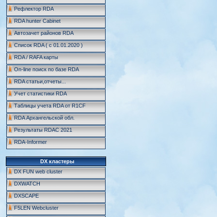
Рефлектор RDA
RDA hunter Cabinet
Автозачет районов RDA
Список RDA ( c 01.01.2020 )
RDA / RAFA карты
On-line поиск по базе RDA
RDA статьи,отчеты...
Учет статистики RDA
Таблицы учета RDA от R1CF
RDA Архангельской обл.
Результаты RDAC 2021
RDA-Informer
DX кластеры
DX FUN web cluster
DXWATCH
DXSCAPE
F5LEN Webcluster