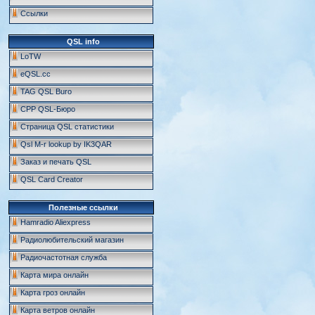
Ссылки
QSL info
LoTW
eQSL.cc
TAG QSL Buro
СРР QSL-Бюро
Страница QSL статистики
Qsl M-r lookup by IK3QAR
Заказ и печать QSL
QSL Card Creator
Полезные ссылки
Hamradio Aliexpress
Радиолюбительский магазин
Радиочастотная служба
Карта мира онлайн
Карта гроз онлайн
Карта ветров онлайн