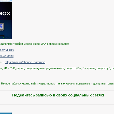
радиолюбителей в мессенжере MAX совсем недавно:
k.cc/cVHuT0
k.cc/cYMrR0
ль
-
https://max.ru/channel_hamradio
ь, КВ и УКВ, радио, радиовещание, радиотехника, радиохобби, DX прием, радиоклуб, р
 Не все паблики можно найти через поиск, так как каналы приватные и доступны толь
Поделитесь записью в своих социальных сетях!