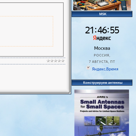
MSK
Конструируем антенны