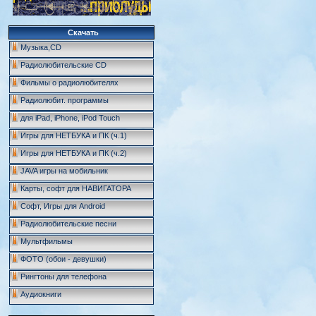
Скачать
Музыка,CD
Радиолюбительские CD
Фильмы о радиолюбителях
Радиолюбит. программы
для iPad, iPhone, iPod Touch
Игры для НЕТБУКА и ПК (ч.1)
Игры для НЕТБУКА и ПК (ч.2)
JAVA игры на мобильник
Карты, софт для НАВИГАТОРА
Софт, Игры для Android
Радиолюбительские песни
Мультфильмы
ФОТО (обои - девушки)
Рингтоны для телефона
Аудиокниги