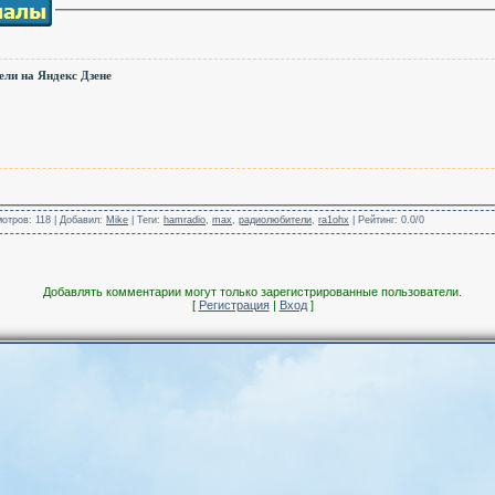
ли на Яндекс Дзене
мотров
: 118 |
Добавил
:
Mike
|
Теги
:
hamradio
,
max
,
радиолюбители
,
ra1ohx
|
Рейтинг
:
0.0
/
0
Добавлять комментарии могут только зарегистрированные пользователи.
[
Регистрация
|
Вход
]