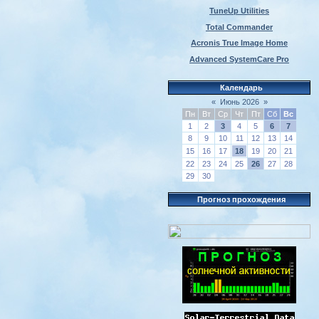
TuneUp Utilities
Total Commander
Acronis True Image Home
Advanced SystemCare Pro
Календарь
«
Июнь 2026
»
Пн
Вт
Ср
Чт
Пт
Сб
Вс
1
2
3
4
5
6
7
8
9
10
11
12
13
14
15
16
17
18
19
20
21
22
23
24
25
26
27
28
29
30
Прогноз прохождения