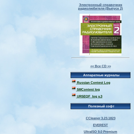
Электронный справочник
радиолюбителя (Выпуск 2)
<< Все CD >>
Аппаратные журналы
Russian Contest Log
5MContest log
UR5EQF_log v.3
Полезный софт
CCleaner 3.23.1823
EVEREST
UltraISO 9.0 Premium