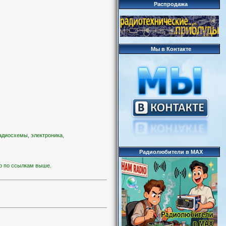
Распродажа
Мы в Контакте
адиосхемы, электроника,
Радиолюбители в MAX
ко по ссылкам выше.