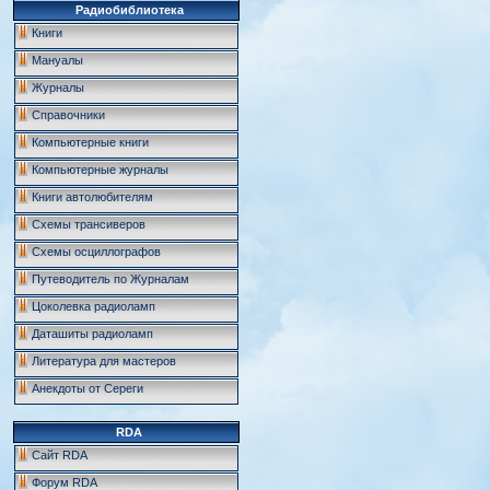
Радиобиблиотека
Книги
Мануалы
Журналы
Справочники
Компьютерные книги
Компьютерные журналы
Книги автолюбителям
Схемы трансиверов
Схемы осциллографов
Путеводитель по Журналам
Цоколевка радиоламп
Даташиты радиоламп
Литература для мастеров
Анекдоты от Сереги
RDA
Сайт RDA
Форум RDA