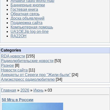
Amateur radio world map
Баннерные кнопки
Гостевая книга
Обратная связь
Доска объявлений
Поддержка сайта
Компьютерная помощь
UA1OEJ/p log on-line
RA22OH
Categories
RDA новости
[155]
Радиолюбительские новости
[53]
Разное
[8]
Новости сайта
[11]
Анекдоты от Сереги про "Жили-были"
[24]
Алиэкспресс радиолюбителю
[34]
Главная
»
2026
»
Июнь
»
03
50 Мгц в России