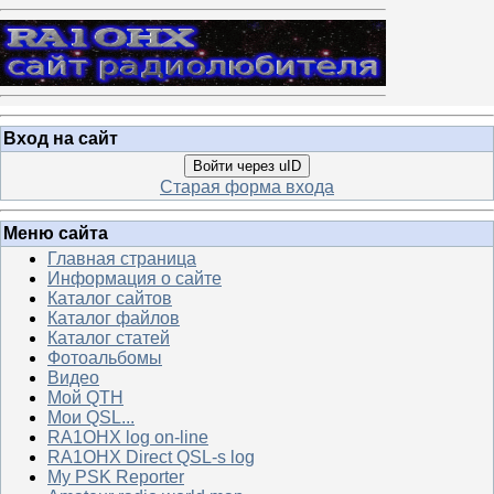
Вход на сайт
Войти через uID
Старая форма входа
Меню сайта
Главная страница
Информация о сайте
Каталог сайтов
Каталог файлов
Каталог статей
Фотоальбомы
Видео
Мой QTH
Мои QSL...
RA1OHX log on-line
RA1OHX Direct QSL-s log
My PSK Reporter