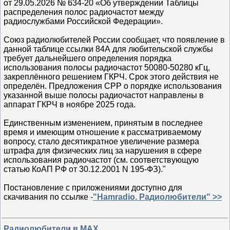
от 29.05.2026 № 634-20 «Об утверждении Таблицы
распределения полос радиочастот между
радиослужбами Российской Федерации».
Союз радиолюбителей России сообщает, что появление в
данной таблице ссылки 84А для любительской службы
требует дальнейшего определения порядка
использования полосы радиочастот 50080-50280 кГц,
закреплённого решением ГКРЧ. Срок этого действия не
определён. Предложения СРР о порядке использования
указанной выше полосы радиочастот направлены в
аппарат ГКРЧ в ноябре 2025 года.
Единственным изменением, принятым в последнее
время и имеющим отношение к рассматриваемому
вопросу, стало десятикратное увеличение размера
штрафа для физических лиц за нарушения в сфере
использования радиочастот (см. соответствующую
статью КоАП РФ от 30.12.2001 N 195-ФЗ)."
Постановление с приложениями доступно для
скачивания по ссылке -
"Hamradio. Радиолюбители" >>
Радиолюбители в MAX