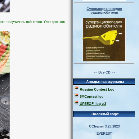
Суперэнциклопедия
радиолюбителя
тоге получилось всё точно. Оно крючком
<< Все CD >>
Аппаратные журналы
Russian Contest Log
5MContest log
UR5EQF_log v.3
Полезный софт
CCleaner 3.23.1823
EVEREST