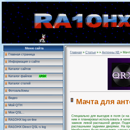
Меню сайта
Главная
»
Статьи
»
»
Антенны КВ
» Мачт
Главная страница
Информация о сайте
Каталог сайтов
Каталог файлов
Каталог статей
Фотоальбомы
Видео
Мачта для ан
Мой QTH
Мои QSL...
Специально для выездов в поля (и на
ним я планировал использовать в кач
RA1OHX log on-line
замков левой распашной двери. Под
распашными задними дверями. На про
RA1OHX Direct QSL-s log
Необходимо было приподнять удочку п