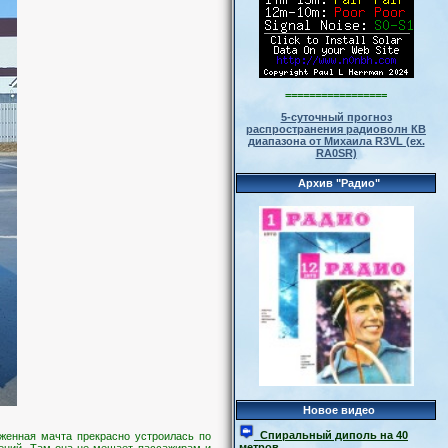
=================
5-суточный прогноз
распространения радиоволн КВ
диапазона от Михаила R3VL (ex.
RA0SR)
Архив "Радио"
Новое видео
Спиральный диполь на 40
оженная мачта прекрасно устроилась по
метров
дений. Там она не мешает пассажирам и