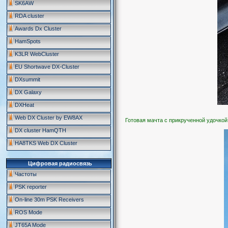
SK6AW
RDA cluster
Awards Dx Cluster
HamSpots
K3LR WebCluster
EU Shortwave DX-Cluster
DXsummit
DX Galaxy
DXHeat
Web DX Cluster by EW8AX
Готовая мачта с прикрученной удочкой
DX cluster HamQTH
HA8TKS Web DX Cluster
Цифровая радиосвязь
Частоты
PSK reporter
On-line 30m PSK Receivers
ROS Mode
JT65A Mode