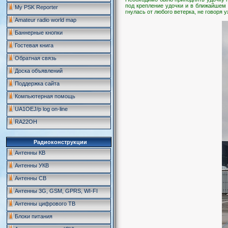
под крепление удочки и в ближайшем 
My PSK Reporter
гнулась от любого ветерка, не говоря
Amateur radio world map
Баннерные кнопки
Гостевая книга
Обратная связь
Доска объявлений
Поддержка сайта
Компьютерная помощь
UA1OEJ/p log on-line
RA22OH
Радиоконструкции
Антенны КВ
Антенны УКВ
Антенны CB
Антенны 3G, GSM, GPRS, WI-FI
Антенны цифрового ТВ
Блоки питания