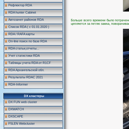
Рефлектор RDA
RDA hunter Cabinet
Автозачет районов RDA
Больше всего времени было потрачено
цепляется за петлю замка, поворачивае
Список RDA ( c 01.01.2020 )
RDA / RAFA карты
On-line поиск по базе RDA
RDA статьи,отчеты...
Учет статистики RDA
Таблицы учета RDA от R1CF
RDA Архангельской обл.
Результаты RDAC 2021
RDA-Informer
DX кластеры
DX FUN web cluster
DXWATCH
DXSCAPE
F5LEN Webcluster