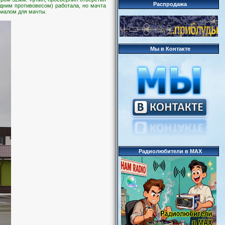
Распродажа
одним противовесом) работала, но мачта
риалом для мачты.
Мы в Контакте
Радиолюбители в MAX