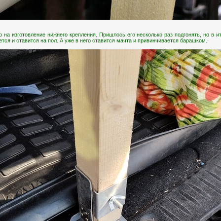
 на изготовление нижнего крепления. Пришлось его несколько раз подгонять, но в и
тся и ставится на пол. А уже в него ставится мачта и привинчивается барашком.