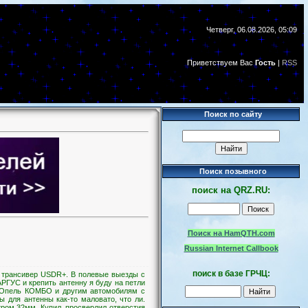
Четверг, 06.08.2026, 05:09
Приветствуем Вас
Гость
|
RSS
Поиск по сайту
Поиск позывного
поиск
на
QRZ.RU:
Поиск на HamQTH.com
Russian Internet Callbook
поиск в базе ГРЧЦ:
ий трансивер USDR+. В полевые выезды с
РГУС и крепить антенну я буду на петли
, Опель КОМБО и другим автомобилям с
 для антенны как-то маловато, что ли.
ром 32мм. Купил, просверлил отверстия