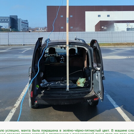
шло успешно, мачта была покрашена в зелёно-чёрно-пятнистый цвет. В машине сл
 над средним рядом сидений и привязанная к пассажирской ручке третьего ряда си