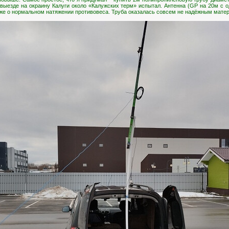
выезде на окраину Калуги около «Калужских терм» испытал. Антенна (GP на 20м с 
 уже о нормальном натяжении противовеса. Труба оказалась совсем не надёжным мате