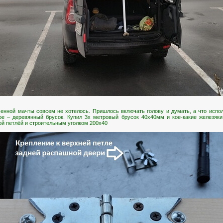
енной мачты совсем не хотелось. Пришлось включать голову и думать, а что испол
ое – деревянный брусок. Купил 3х метровый брусок 40х40мм и кое-какие железяк
ой петлёй и строительным уголком 200х40