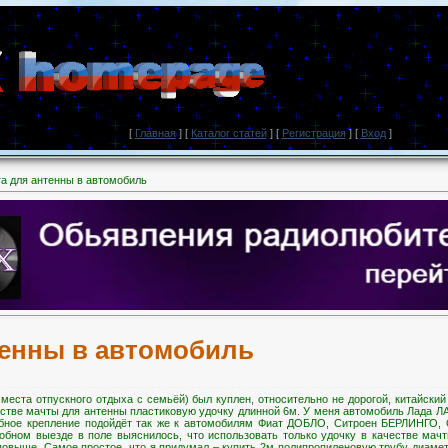
[
Главная
] [
Каталог статей
] [
Регистрация
] [
Вход
]
а для антенны в автомобиль
тенны в автомобиль
 места отпускного отдыха с семьёй) был куплен, относительно не дорогой, китайск
естве мачты для антенны пластиковую удочку длинной 6м. У меня автомобиль Лада ЛА
обное крепление подойдёт так же к автомобилям Фиат ДОБЛО, Ситроен БЕРЛИНГО
бном выезде в поле выяснилось, что использовать только удочку в качестве мачты
овыше. Самое простое, что я придумал – купить 2м полипропиленовую трубу диамет