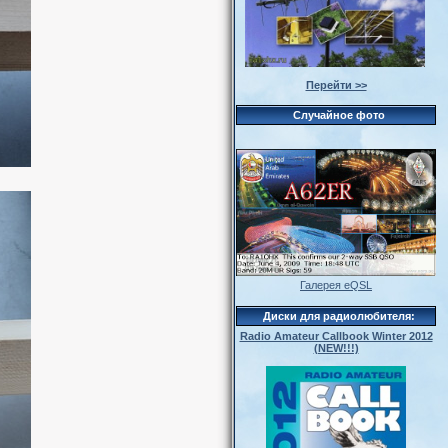
Перейти >>
Случайное фото
Галерея eQSL
Диски для радиолюбителя:
Radio Amateur Callbook Winter 2012
(NEW!!!)