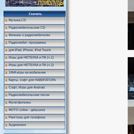
Скачать
Музыка,CD
Радиолюбительские CD
Фильмы о радиолюбителях
Радиолюбит. программы
для iPad, iPhone, iPod Touch
Игры для НЕТБУКА и ПК (ч.1)
Игры для НЕТБУКА и ПК (ч.2)
JAVA игры на мобильник
Карты, софт для НАВИГАТОРА
Софт, Игры для Android
Радиолюбительские песни
Мультфильмы
ФОТО (обои - девушки)
Рингтоны для телефона
Аудиокниги