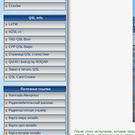
Ссылки
QSL info
LoTW
eQSL.cc
TAG QSL Buro
СРР QSL-Бюро
Страница QSL статистики
Qsl M-r lookup by IK3QAR
Заказ и печать QSL
QSL Card Creator
Полезные ссылки
Hamradio Aliexpress
Радиолюбительский магазин
Радиочастотная служба
Карта мира онлайн
Карта гроз онлайн
После этого испытания, которое про
Карта ветров онлайн
левому борту, облокоченная на полку