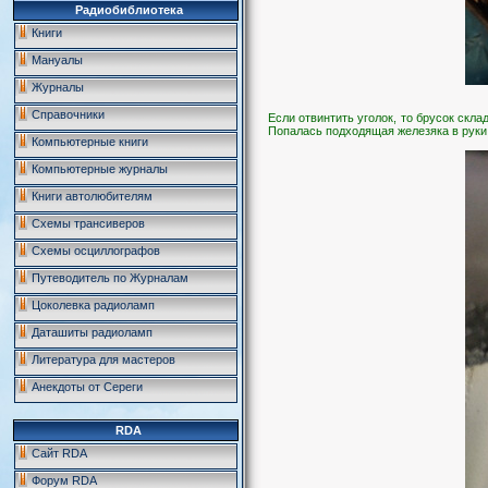
Радиобиблиотека
Книги
Мануалы
Журналы
Справочники
Если отвинтить уголок, то брусок скл
Попалась подходящая железяка в руки,
Компьютерные книги
Компьютерные журналы
Книги автолюбителям
Схемы трансиверов
Схемы осциллографов
Путеводитель по Журналам
Цоколевка радиоламп
Даташиты радиоламп
Литература для мастеров
Анекдоты от Сереги
RDA
Сайт RDA
Форум RDA