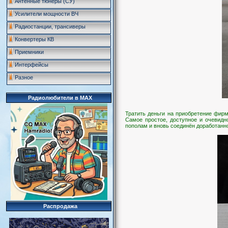
Антенные тюнеры (СУ)
Усилители мощности ВЧ
Радиостанции, трансиверы
Конвертеры КВ
Приемники
Интерфейсы
Разное
Радиолюбители в MAX
Тратить деньги на приобретение фирм
Самое простое, доступное и очевидн
пополам и вновь соединён доработанн
Распродажа