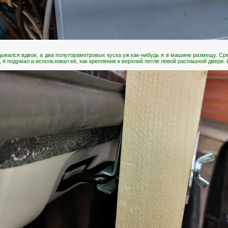
адывался вдвое, а два полутораметровых куска уж как-нибудь я в машине размещу. Ср
 я подумал и использовал её, как крепление к верхней петле левой распашной двери. 