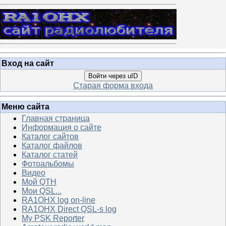
Вход на сайт
Войти через uID
Старая форма входа
Меню сайта
Главная страница
Информация о сайте
Каталог сайтов
Каталог файлов
Каталог статей
Фотоальбомы
Видео
Мой QTH
Мои QSL...
RA1OHX log on-line
RA1OHX Direct QSL-s log
My PSK Reporter