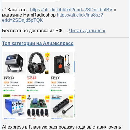
✅ Заказать -
https://ali.click/btdxrf?erid=2SDnjcbbfBV
в
магазине HamRadioshop
https://ali.click/lna8sz?
erid=2SDnjd5pTQK
Бесплатная доставка из РФ.
...
Читать дальше »
Топ категории на Алиэкспресс
Aliexpress в Главную распродажу года выставил очень