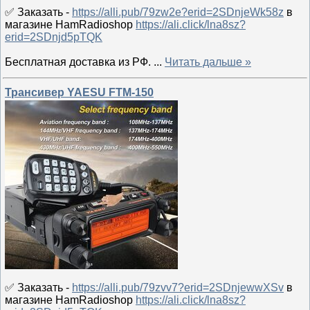
✅ Заказать -
https://alli.pub/79zw2e?erid=2SDnjeWk58z
в
магазине HamRadioshop
https://ali.click/lna8sz?
erid=2SDnjd5pTQK
Бесплатная доставка из РФ.
...
Читать дальше »
Трансивер YAESU FTM-150
✅ Заказать -
https://alli.pub/79zvv7?erid=2SDnjewwXSv
в
магазине HamRadioshop
https://ali.click/lna8sz?