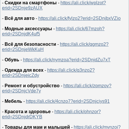
-
Скидки на смартфоны
-
https://ali.click/wplzot?
erid=2SDnje9zAUX
-
Всё для авто
-
https://ali.click/fylzo2?erid=2SDnjbxVZio
-
Модные аксессуары
-
https://ali.click/67mzoh?
erid=2SDnjdK4uf5
-
Всё для безопасности
-
https://ali.click/qgmzo2?
erid=2SDnjeWkKuH
-
Обувь
-
https://ali.click/nymzoa?erid=2SDnjdZu7xT
-
Одежда для всех
-
https://ali.click/q3nzo2?
erid=2SDnjeicZdy
-
Ремонт и обустройство
-
https://ali.click/zpmzov?
erid=2SDnjcVde7y
-
Мебель
-
https://ali.click/4cnzo7?erid=2SDnjciys91
-
Красота и здоровье
-
https://ali.click/ohnzor?
erid=2SDnjdrDKYB
-
Товары для мам и малышей
-
https://ali.click/mvnzoi?