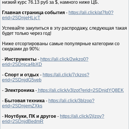
низкий курс 76.13 руб за $, намного ниже ЦБ.
Главная страница события
-
https://ali.click/at7fo0?
erid=2SDnjeHLjcT
Успевайте закупиться в эту распродажу, следующая такая
будет только через год!
Ниже отсортированы самые популярные категории со
скидками до 90%:
-
Инструменты
-
https://ali.click/2wkzo0?
erid=2SDnjca4bXD
-
Спорт и отдых
-
https://ali.click/7ckzos?
erid=2SDnjdG5veb
-
Электроника
-
https://ali.click/v3lzot?erid=2SDnjdYQ8EK
-
Бытовая техника
-
https://ali.click/3blzop?
erid=2SDnjemZXks
-
Ноутбуки, ПК и другое
-
https://ali.click/2jlzov?
erid=2SDnjdBedmR