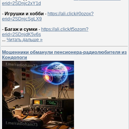
erid=2SDnjc2xY1d
-
Игрушки и хобби
-
https://ali.click/r0ozox?
erid=2SDnjcSgLX9
-
Багаж и сумки
-
https://ali.click/t5ozom?
erid=2SDnjdK5v6s
...
Читать дальше »
Мошенники обманули пенсионера-радиолюбителя из
Кондопоги