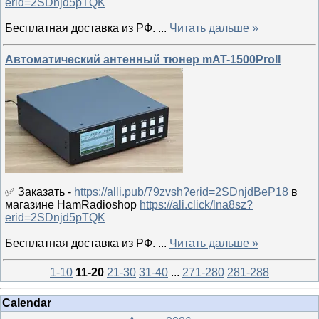
erid=2SDnjd5pTQK
Бесплатная доставка из РФ.
...
Читать дальше »
Автоматический антенный тюнер mAT-1500ProII
✅ Заказать -
https://alli.pub/79zvsh?erid=2SDnjdBeP18
в
магазине HamRadioshop
https://ali.click/lna8sz?
erid=2SDnjd5pTQK
Бесплатная доставка из РФ.
...
Читать дальше »
1-10
11-20
21-30
31-40
...
271-280
281-288
Calendar