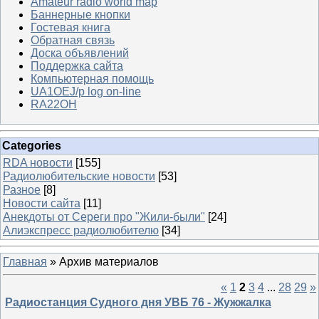
Amateur radio world map
Баннерные кнопки
Гостевая книга
Обратная связь
Доска объявлений
Поддержка сайта
Компьютерная помощь
UA1OEJ/p log on-line
RA22OH
Categories
RDA новости
[155]
Радиолюбительские новости
[53]
Разное
[8]
Новости сайта
[11]
Анекдоты от Сереги про "Жили-были"
[24]
Алиэкспресс радиолюбителю
[34]
Главная
»
Архив материалов
«
1
2
3
4
...
28
29
»
Радиостанция Судного дня УВБ 76 - Жужжалка