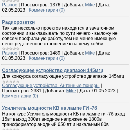
Разное
|
Просмотров:
1376
|
Добавил:
Mike
|
Дата:
02.05.2023
|
Комментарии (0)
Радиорозетки
Так как несколько проектов находятся в зачаточном
состоянии и выкладывать по сути нечего - выложу не
совсем профильную работу, тем не менее имеющую
непосредственное отношение к нашему хобби.
Разное
|
Просмотров:
1489
|
Добавил:
Mike
|
Дата:
01.05.2023
|
Комментарии (0)
Cогласующее устройство диапазон 145мгц
Для конкурса согласующее устройство диапазон 145мгц
Согласующие устройства. Антенные тюнеры
|
Просмотров:
2381
|
Добавил:
Mike
|
Дата:
01.05.2023
|
Комментарии (0)
Усилитель мощности КВ на лампе ГИ -7б
На конкурс Усилитель мощности КВ на лампе ги -7б вход
15вт выход 300вт анодное напряжение 1800в
трансформатор анодный 650 вт и накальный 80в