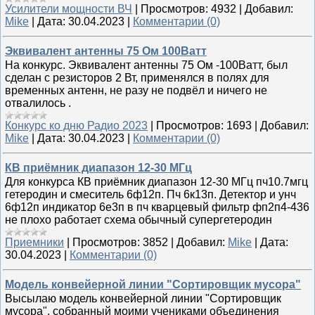
Усилители мощности ВЧ
|
Просмотров:
4932
|
Добавил:
Mike
|
Дата:
30.04.2023
|
Комментарии (0)
Эквивалент антенны 75 Ом 100Ватт
На конкурс. Эквивалент антенны 75 Ом -100Ватт, был
сделан с резисторов 2 Вт, применялся в полях для
временных антенн, не разу не подвёл и ничего не
отвалилось .
Конкурс ко дню Радио 2023
|
Просмотров:
1693
|
Добавил:
Mike
|
Дата:
30.04.2023
|
Комментарии (0)
КВ приёмник диапазон 12-30 МГц
Для конкурса КВ приёмник диапазон 12-30 МГц пч10.7мгц
гетеродин и смеситель 6ф12п. Пч 6к13п. Детектор и унч
6ф12п индикатор 6е3п в пч кварцевый фильтр фп2п4-436
не плохо работает схема обычный супергетеродин
Приемники
|
Просмотров:
3852
|
Добавил:
Mike
|
Дата:
30.04.2023
|
Комментарии (0)
Модель конвейерной линии "Сортировщик мусора"
Высылаю модель конвейерной линии "Сортировщик
мусора", собранный моими учениками объединения