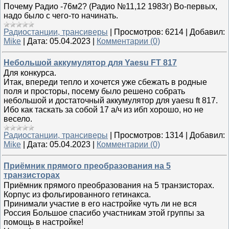
Почему Радио -76м2? (Радио №11,12 1983г) Во-первых,
надо было с чего-то начинать.
Радиостанции, трансиверы
|
Просмотров:
6214
|
Добавил:
Mike
|
Дата:
05.04.2023
|
Комментарии (0)
Небольшой аккумулятор для Yaesu FT 817
Для конкурса.
Итак, впереди тепло и хочется уже сбежать в родные
поля и просторы, посему было решено собрать
небольшой и достаточный аккумулятор для yaesu ft 817.
Ибо как таскать за собой 17 а/ч из ибп хорошо, но не
весело.
Радиостанции, трансиверы
|
Просмотров:
1314
|
Добавил:
Mike
|
Дата:
05.04.2023
|
Комментарии (0)
Приёмник прямого преобразования на 5
транзисторах
Приёмник прямого преобразования на 5 транзисторах.
Корпус из фольгированного гетинакса.
Принимали участие в его настройке чуть ли не вся
Россия Большое спасибо участникам этой группы за
помощь в настройке!