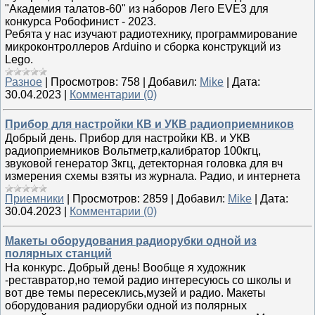
"Академия талатов-60" из наборов Лего EVE3 для
конкурса Робофинист - 2023.
Ребята у нас изучают радиотехнику, программирование
микроконтроллеров Arduino и сборка конструкций из
Lego.
Разное
|
Просмотров:
758
|
Добавил:
Mike
|
Дата:
30.04.2023
|
Комментарии (0)
Прибор для настройки КВ и УКВ радиоприемников
Добрый день. Прибор для настройки КВ. и УКВ
радиоприемников Вольтметр,калибратор 100кгц,
звуковой генератор 3кгц, детекторная головка для вч
измерения схемы взяты из журнала. Радио, и интернета
Приемники
|
Просмотров:
2859
|
Добавил:
Mike
|
Дата:
30.04.2023
|
Комментарии (0)
Макеты оборудования радиорубки одной из
полярных станций
На конкурс. Добрый день! Вообще я художник
-реставратор,но темой радио интересуюсь со школы и
вот две темы пересеклись,музей и радио. Макеты
оборудования радиорубки одной из полярных