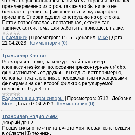
Что бы не расшатывался разъём смартфона и не вышел
преждевременно из строя, так же что бы ничего не
болталось, решил зафиксировать связку смартфон -
приёмник. Сперва сделал конструкцию из оргстекла.
Потом потребовалась портативная, скажем так
тактическая система, для работы на природе, в парке.
Приемники
|
Просмотров:
1515
|
Добавил:
Mike
|
Дата:
21.04.2023
|
Комментарии (0)
Трансивер Клопик
Всех приветствую, на конкурс, мой трансивер
клопик,синтез ёжик, полосовики трехконтурные ur4qbp,
фнч и усилитель от дружбы, выход 25 ватт примерно,
основная плата клопика с переделанными кварцевыми
фильтрами на qer, второй фильтр с регулируемой
полосой от 0 до 3 кгц
Радиостанции, трансиверы
|
Просмотров:
3712
|
Добавил:
Mike
|
Дата:
07.04.2023
|
Комментарии (0)
Трансивер Радио 76М2
Добрый день!
Прошу сильно не « пинать»- это моя первая конструкция
в области КВ техники.