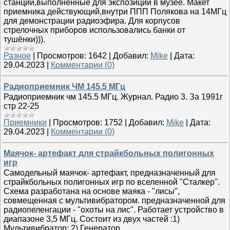
станций,выполненные для экспозиции в музее. Макет
приемника действующий,внутри ППП Полякова на 14МГц
для демонстрации радиоэфира. Для корпусов
стрелочных приборов использовались банки от
тушёнки))).
Разное
|
Просмотров:
1642
|
Добавил:
Mike
|
Дата:
29.04.2023
|
Комментарии (0)
Радиоприемник ЧМ 145.5 МГц
Радиоприемник чм 145.5 МГц. Журнал. Радио 3. За 1991г
стр 22-25
Приемники
|
Просмотров:
1752
|
Добавил:
Mike
|
Дата:
29.04.2023
|
Комментарии (0)
Маячок- артефакт для страйкбольных полигонных
игр
Самодельный маячок- артефакт, предназначенный для
страйкбольных полигонных игр по вселенной "Сталкер".
Схема разработана на основе маяка - "лисы",
cовмещенная с мультивибратором. предназначенной для
радиопеленгации - "охоты на лис". Работает устройство в
диапазоне 3,5 МГц. Состоит из двух частей :1)
Мультивибратор; 2) Генератор