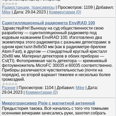
Радиостанции, трансиверы
|
Просмотров:
1109
|
Добавил:
Mike
|
Дата:
29.04.2023
|
Комментарии (0)
Сцинтилляционный радиометр EnviRAD 100
Здравствуйте! Выношу на суд общественности свою
разработку — сцинтилляционный радиометр под
кодовым названием EnviRAD 100. Изготовлено два
экземпляра этого радиометра с разными детекторами: в
одном кристалл 8х8х50 мм (как в радиометре-брелоке
Atom Fast), в другом — стандартный круглый кристалл
20х80 мм. Материал детекторов в обоих приборах —
CsI(Tl). Фотоприемная часть детектора — кремниевый
фотоумножитель MicroFC 30035 и 60035 соответственно.
Приборы различаются чувствительностью (почти на
порядок), но второй вариант тяжелее и несколько более
громоздкий.
Разное
|
Просмотров:
1104
|
Добавил:
Mike
|
Дата:
29.04.2023
|
Комментарии (0)
Микротрансивер Pixie с магнитной антенной
Предыстория такова. Всё началось с того что томными
осенними вечерами зачесались руки, захотел собрать