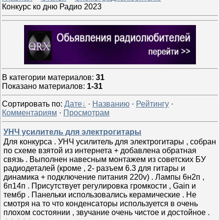
Конкурс ко дню Радио 2023
В категории материалов
:
31
Показано материалов
:
1-31
Сортировать по
:
Дате
·
Названию
·
Рейтингу
·
Комментариям
·
Просмотрам
УНЧ усилитель для электрогитары
Для конкурса . УНЧ усилитель для электрогитары , собран
по схеме взятой из интернета + добавлена обратная
связь . Выполнен навесным монтажем из советских БУ
радиодеталей (кроме , 2- разъем 6.3 для гитары и
динамика + подключение питания 220v) . Лампы 6н2п ,
6п14п . Присутствует регулировка громкости , Gain и
тембр . Панельки использовались керамические . Не
смотря на то что конденсаторы используется в очень
плохом состоянии , звучание очень чистое и достойное .