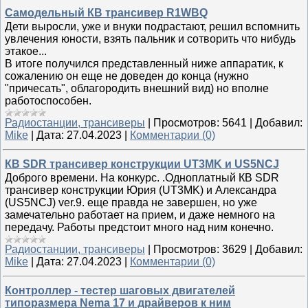
Самодельный КВ трансивер R1WBQ
Дети выросли, уже и внуки подрастают, решил вспомнить
увлечения юности, взять пальник и сотворить что нибудь
этакое...
В итоге получился представленный ниже аппаратик, к
сожалению он еще не доведен до конца (нужно
"причесать", облагородить внешний вид) но вполне
работоспособен.
Радиостанции, трансиверы
|
Просмотров:
5641
|
Добавил:
Mike
|
Дата:
27.04.2023
|
Комментарии (0)
КВ SDR трансивер конструкции UT3MK и US5NCJ
Доброго времени. На конкурс. .Одноплатный КВ SDR
трансивер конструкции Юрия (UT3MK) и Александра
(US5NCJ) ver.9. еще правда не завершен, но уже
замечательно работает на прием, и даже немного на
передачу. Работы предстоит много над ним конечно.
Радиостанции, трансиверы
|
Просмотров:
3629
|
Добавил:
Mike
|
Дата:
27.04.2023
|
Комментарии (0)
Контроллер - тестер шаговых двигателей
типоразмера Nema 17 и драйверов к ним