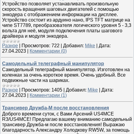
Устройство позволяет устанавливать произвольную
скорость вращения шаговых двигателей с помощью
энкодера с отображением информации на дисплее.
Устройство состоит из ардуино нано, IPS TFT матрице на
чипе ST7789, преобразователя логического уровня 5 - 3,3
вольта для неё, модуля подключения платы шагового
драйвера и модуля энкодера.
Разное
|
Просмотров:
722
|
Добавил:
Mike
|
Дата:
27.04.2023
|
Комментарии (0)
Самодельный телеграфный манипулятор
Самодельный телеграфный манипулятор. Изготовлен на
коленках за очень короткое время. Очень удобный. Все
подвижные части на шариках.
Разное
|
Просмотров:
1405
|
Добавил:
Mike
|
Дата:
27.04.2023
|
Комментарии (1)
Трансивер Дружба-М после восстановления
Доброго времени суток, с Вами Арсений US4MCE
R3/US4MCE! Предлагаю вашему вниманию самодельный
трансивер Дружба-м после восстановления! Выражаю
благодарность Александру Холодкову RW5W, за помощь