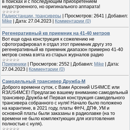
в поисках и с последующим приобретением
недостроенного, но оригинального аппарата!
Радиостанции, трансиверы
|
Просмотров:
2641
|
Добавил:
Mike
|
Дата:
27.04.2023
|
Комментарии (0)
Регенеративный кв приемник на 41-40 метров
Вот еще одна конструкция к сожелению не
сфотографировал я отдал этот приемник другу это
регенеративный кв приемник диапазон примерно 41-40
метров схема взята из старых журналов радио
Приемники
|
Просмотров:
2552
|
Добавил:
Mike
|
Дата:
27.04.2023
|
Комментарии (0)
Самодельный трансивер Дружба-М
Доброго времени суток, с Вами Арсений US4MCE или
R3/US4MCE! Предлагаю вашему вниманию самодельный
трансивер Дружба-м! Первая конструкция самодельного
трансивера собранного с нуля! Начало было положено
на карантине, в 2021 году, платы ФНЧ, ДПФ, УМ и
основной платы были заказаны в радиолавке (на то
времени не было комплектующих для изготовления
полностью с нуля).