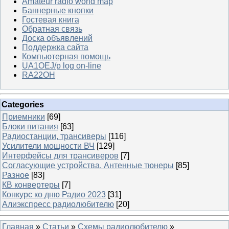
Amateur radio world map
Баннерные кнопки
Гостевая книга
Обратная связь
Доска объявлений
Поддержка сайта
Компьютерная помощь
UA1OEJ/p log on-line
RA22OH
Categories
Приемники
[69]
Блоки питания
[63]
Радиостанции, трансиверы
[116]
Усилители мощности ВЧ
[129]
Интерфейсы для трансиверов
[7]
Согласующие устройства. Антенные тюнеры
[85]
Разное
[83]
КВ конвертеры
[7]
Конкурс ко дню Радио 2023
[31]
Алиэкспресс радиолюбителю
[20]
Главная
»
Статьи
»
Схемы радиолюбителю
»