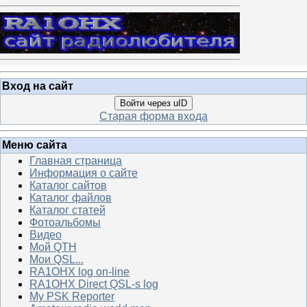
Вход на сайт
Войти через uID
Старая форма входа
Меню сайта
Главная страница
Информация о сайте
Каталог сайтов
Каталог файлов
Каталог статей
Фотоальбомы
Видео
Мой QTH
Мои QSL...
RA1OHX log on-line
RA1OHX Direct QSL-s log
My PSK Reporter