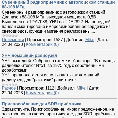
Сувенирный радиоприемник с автопоиском станций
88-108 МГц
Сувенирный радиоприемник с автопоиском станций
Диапазон 88-108 МГц, выходная мощность 0,5Вт.
Выполнен на TDA7088, УНЧ на TDA2822. На передней
панели смонтировано импровизированное сердечко из
светодиодов, функции мигания реализованы....
Приемники
|
Просмотров:
1587
|
Добавил:
Mike
|
Дата:
24.04.2023
|
Комментарии (0)
УНЧ домашний радиоузел
УНЧ выходной. Собран по схеме из брошюры "В помощь
радиолюбителю" N°51, за 1975 год, с собственными
доработками.
УНЧ предпологается использовать как домашний
радиоузел, для "раскачки" радиоточек.
Разное
|
Просмотров:
1112
|
Добавил:
Mike
|
Дата:
22.04.2023
|
Комментарии (0)
Приспособление для SDR приёмника
Здравствуйте. Приспособление, мною предложенное, не
электронное, а скорее практическое, для SDR приёмника.