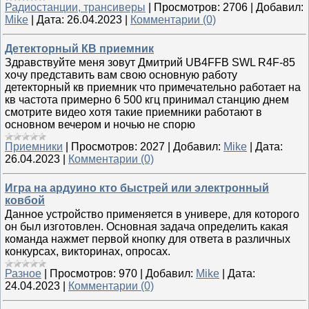
Радиостанции, трансиверы
|
Просмотров:
2706
|
Добавил:
Mike
|
Дата:
26.04.2023
|
Комментарии (0)
Детекторный КВ приемник
Здравствуйте меня зовут Дмитрий UB4FFB SWL R4F-85
хочу представить вам свою основную работу
детекторный кв приемник что примечательно работает на
кв частота примерно 6 500 кгц принимал станцию днем
смотрите видео хотя такие приемники работают в
основном вечером и ночью не спорю
Приемники
|
Просмотров:
2027
|
Добавил:
Mike
|
Дата:
26.04.2023
|
Комментарии (0)
Игра на ардуино кто быстрей или электронный
ковбой
Данное устройство применяется в универе, для которого
он был изготовлен. Основная задача определить какая
команда нажмет первой кнопку для ответа в различных
конкурсах, викторинах, опросах.
Разное
|
Просмотров:
970
|
Добавил:
Mike
|
Дата:
24.04.2023
|
Комментарии (0)